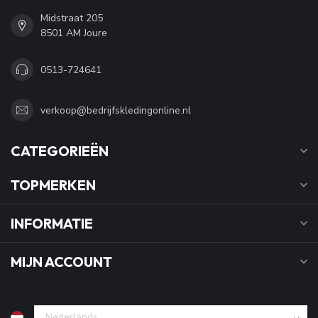
Blijf op de hoogte van de laatste nieuwtjes en acties.
WIJ STAAN VOOR JE KLAAR!
Vragen? Vragen! Ons team staat 6 dagen per week voor je klaar
om je vragen te beantwoorden. Over je bestelling, maar ook voor
informatie over producten. Wij helpen je graag verder.
KLANTENSERVICE
BEKIJK ONZE SHOP
BEDRIJFSKLEDINGONLINE.NL