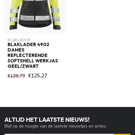
Op voorraad
DASSY
€99,50
DASSY Gravity NEXT D-FX
Dames Softshell Werkjas Zwart
€88,20
Op voorraad
HULP NODIG? WIJ HELPEN JE GRAAG!
Voel je vrij om te vragen, wij zijn er om je te
helpen. Je kunt ons 6 dagen per week bereiken
per mail, telefonisch of via de chat!
RECENT BEKEKEN
-8%