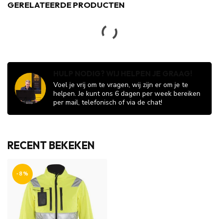
GERELATEERDE PRODUCTEN
DASSY
€179,10
DASSY Nordix Dames Winter
Werkjas Rood
€158,85
Op voorraad
DASSY
€179,10
DASSY Nordix Dames Winter
Werkjas Zwart
€158,85
Op voorraad
DASSY
DASSY Gravity D-FX Dames
€96,50
Softshell Werkjas
€85,59
Donkerblauw/Grijs
Niet op voorraad
DASSY
DASSY Gravity NEXT D-FX
€99,50
Dames Softshell Werkjas
€88,20
Zwart/Grijs