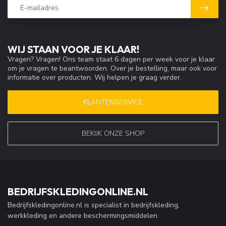
BLAKLADER
BLAKLADER 4902
DAMES
REFLECTERENDE
SOFTSHELL WERKJAS
GEEL/ZWART
€125,27
€136,70
ALTIJD HET LAATSTE NIEUWS!