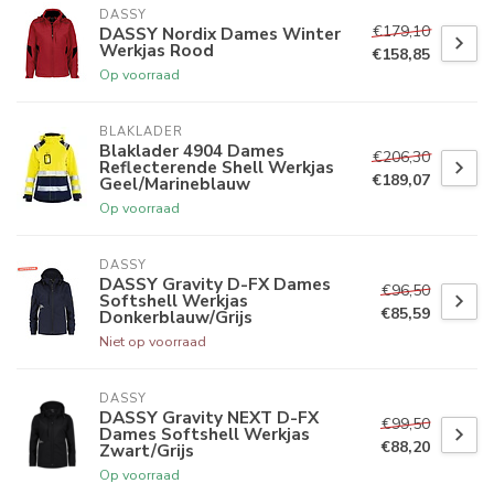
DASSY
€179,10
DASSY Nordix Dames Winter
Werkjas Rood
€158,85
Op voorraad
BLAKLADER
Blaklader 4904 Dames
€206,30
Reflecterende Shell Werkjas
€189,07
Geel/Marineblauw
Op voorraad
DASSY
DASSY Gravity D-FX Dames
€96,50
Softshell Werkjas
€85,59
Donkerblauw/Grijs
Niet op voorraad
DASSY
DASSY Gravity NEXT D-FX
€99,50
Dames Softshell Werkjas
€88,20
Zwart/Grijs
Op voorraad