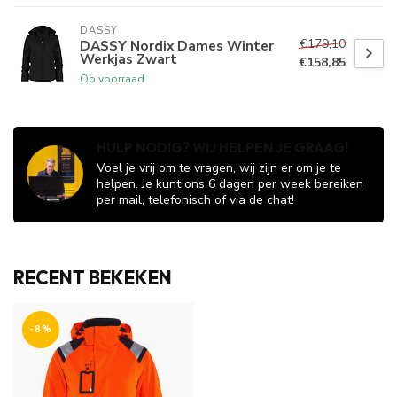
DASSY
€179,10
DASSY Nordix Dames Winter
Werkjas Zwart
€158,85
Op voorraad
HULP NODIG? WIJ HELPEN JE GRAAG!
Voel je vrij om te vragen, wij zijn er om je te
helpen. Je kunt ons 6 dagen per week bereiken
per mail, telefonisch of via de chat!
RECENT BEKEKEN
-8%