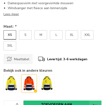
Damespasvorm met voorgevormde mouwen
Windvanger met fleece aan binnenzijde
Lees meer
Maat:
*
XS
S
M
L
XL
XXL
3XL
Maattabel
Levertijd: 3-6 werkdagen
Bekijk ook in andere kleuren
TOEVOEGEN AAN