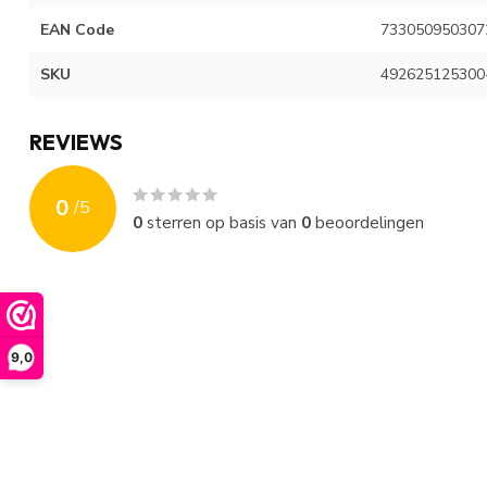
EAN Code
733050950307
SKU
492625125300
REVIEWS
0
/
5
0
sterren op basis van
0
beoordelingen
9,0