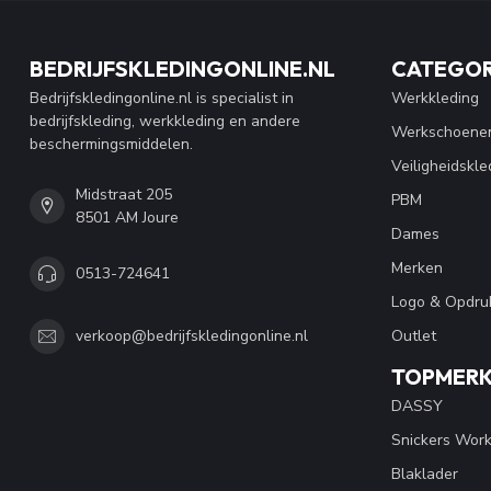
BEDRIJFSKLEDINGONLINE.NL
CATEGOR
Bedrijfskledingonline.nl is specialist in
Werkkleding
bedrijfskleding, werkkleding en andere
Werkschoene
beschermingsmiddelen.
Veiligheidskle
Midstraat 205
PBM
8501 AM Joure
Dames
Merken
0513-724641
Logo & Opdru
Outlet
verkoop@bedrijfskledingonline.nl
TOPMER
DASSY
Snickers Wor
Blaklader