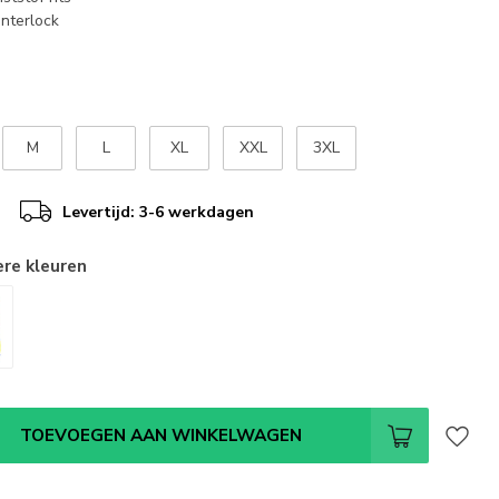
interlock
M
L
XL
XXL
3XL
Levertijd: 3-6 werkdagen
ere kleuren
TOEVOEGEN AAN WINKELWAGEN