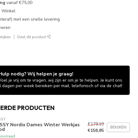
ing
vanaf
€75,00
e Winkel
chteraf) met een snelle levering
neren
lijken
Deel dit product
Hulp nodig? Wij helpen je graag!
Voel je vrij om te vragen, wij zijn er om je te helpen. Je kunt ons
6 dagen per week bereiken per mail, telefonisch of via de chat!
EERDE PRODUCTEN
SSY
€179,10
SSY Nordix Dames Winter Werkjas
BEKIJKEN
od
€158,85
voorraad