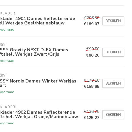
AKLADER
€206,30
aklader 4904 Dames Reflecterende
BEKIJKEN
ell Werkjas Geel/Marineblauw
€189,07
voorraad
SSY
€99,50
SSY Gravity NEXT D-FX Dames
BEKIJKEN
tshell Werkjas Zwart/Grijs
€88,20
voorraad
SSY
€179,10
SSY Nordix Dames Winter Werkjas
BEKIJKEN
art
€158,85
voorraad
AKLADER
€136,70
aklader 4902 Dames Reflecterende
BEKIJKEN
ftshell Werkjas Oranje/Marineblauw
€125,27
voorraad