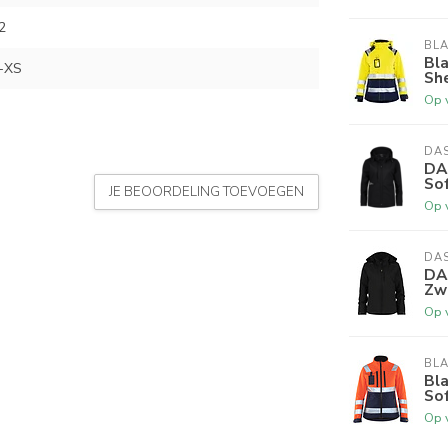
2
BL
Bl
-XS
Sh
Op 
DA
DA
Sof
JE BEOORDELING TOEVOEGEN
Op 
DA
DA
Zw
Op 
BL
Bl
So
Op 