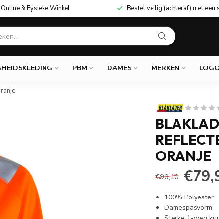
Online & Fysieke Winkel
Bestel veilig (achteraf) met een 
GHEIDSKLEDING
PBM
DAMES
MERKEN
LOGO
ranje
BLAKLAD
REFLECT
ORANJE
€79,
€90,10
100% Polyester
Damespasvorm
Sterke 1-weg kuns