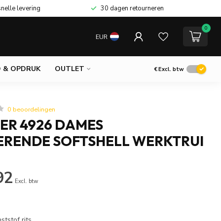
snelle levering
30 dagen retourneren
0
EUR
 & OPDRUK
OUTLET
€
Excl. btw
0 beoordelingen
ER 4926 DAMES
ERENDE SOFTSHELL WERKTRUI
92
Excl. btw
tstof rits