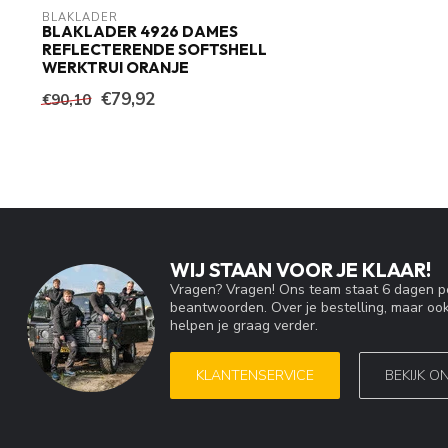
BLAKLADER
BLAKLADER 4926 DAMES
REFLECTERENDE SOFTSHELL
WERKTRUI ORANJE
€79,92
€90,10
WIJ STAAN VOOR JE KLAAR!
Vragen? Vragen! Ons team staat 6 dagen pe
beantwoorden. Over je bestelling, maar ook
helpen je graag verder.
KLANTENSERVICE
BEKIJK O