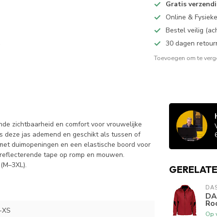
Gratis verzend
Online & Fysiek
Bestel veilig (a
30 dagen retour
Toevoegen om te verge
nde zichtbaarheid en comfort voor vrouwelijke
is deze jas ademend en geschikt als tussen of
met duimopeningen en een elastische boord voor
e reflecterende tape op romp en mouwen.
 (M–3XL).
GERELAT
DA
DA
Ro
-XS
Op 