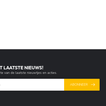
T LAATSTE NIEUWS!
gte van de laatste nieuwtjes en acties.
ABONNEER