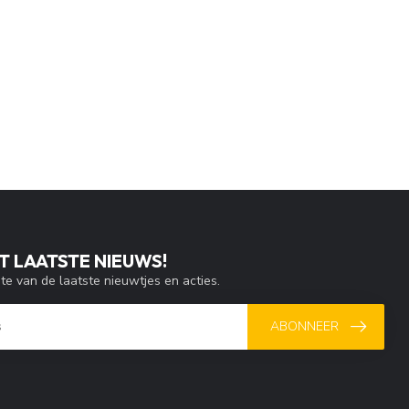
T LAATSTE NIEUWS!
gte van de laatste nieuwtjes en acties.
ABONNEER