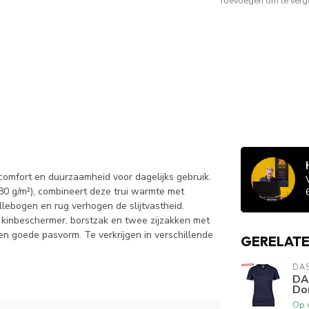
Toevoegen om te verge
omfort en duurzaamheid voor dagelijks gebruik.
0 g/m²), combineert deze trui warmte met
ellebogen en rug verhogen de slijtvastheid.
t kinbeschermer, borstzak en twee zijzakken met
n goede pasvorm. Te verkrijgen in verschillende
GERELAT
DA
DA
Do
Op 