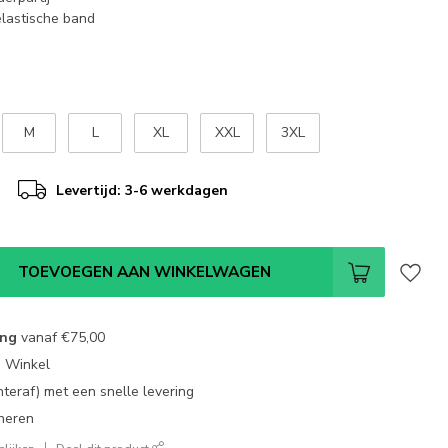
lastische band
M
L
XL
XXL
3XL
Levertijd: 3-6 werkdagen
TOEVOEGEN AAN WINKELWAGEN
ing
vanaf
€75,00
e Winkel
chteraf) met een snelle levering
neren