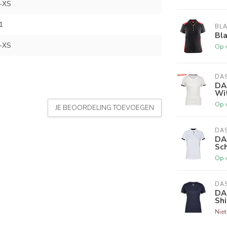
-XS
1
BL
Bl
-XS
Op 
DA
DA
Wit
Op 
JE BEOORDELING TOEVOEGEN
DA
DA
Sch
Op 
DA
DA
Shi
Nie