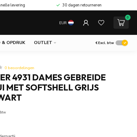
snelle levering
30 dagen retourneren
0
EUR
 & OPDRUK
OUTLET
€
Excl. btw
0 beoordelingen
ER 4931 DAMES GEBREIDE
 MET SOFTSHELL GRIJS
WART
 btw
erpartij