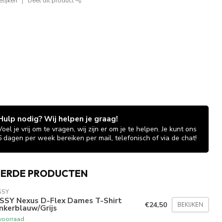
lijken
Deel dit product
Hulp nodig? Wij helpen je graag!
Voel je vrij om te vragen, wij zijn er om je te helpen. Je kunt ons
6 dagen per week bereiken per mail, telefonisch of via de chat!
EERDE PRODUCTEN
SSY
SSY Nexus D-Flex Dames T-Shirt
€24,50
BEKIJKEN
nkerblauw/Grijs
voorraad