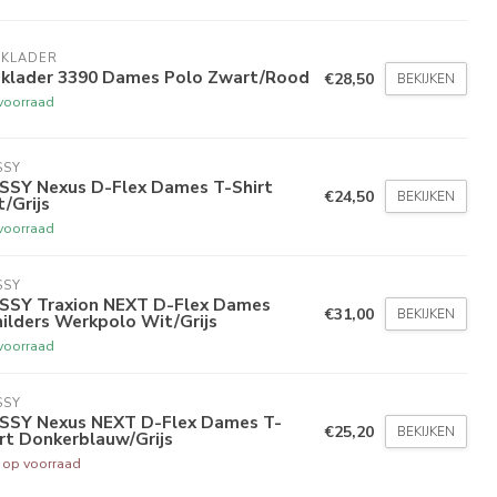
AKLADER
aklader 3390 Dames Polo Zwart/Rood
€28,50
BEKIJKEN
voorraad
SSY
SSY Nexus D-Flex Dames T-Shirt
€24,50
BEKIJKEN
/Grijs
voorraad
SSY
SSY Traxion NEXT D-Flex Dames
€31,00
BEKIJKEN
ilders Werkpolo Wit/Grijs
voorraad
SSY
SSY Nexus NEXT D-Flex Dames T-
€25,20
BEKIJKEN
rt Donkerblauw/Grijs
t op voorraad