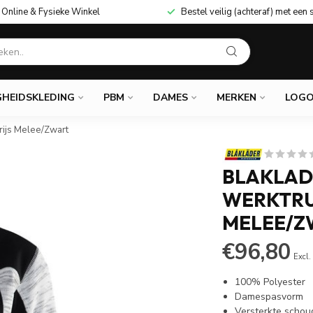
Online & Fysieke Winkel
Bestel veilig (achteraf) met een 
GHEIDSKLEDING
PBM
DAMES
MERKEN
LOGO
rijs Melee/Zwart
BLAKLAD
WERKTRUI
MELEE/Z
€96,80
Excl.
100% Polyester
Damespasvorm
Versterkte schoud