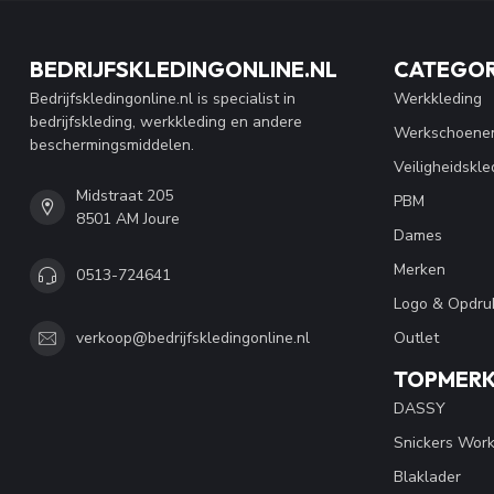
BEDRIJFSKLEDINGONLINE.NL
CATEGOR
Bedrijfskledingonline.nl is specialist in
Werkkleding
bedrijfskleding, werkkleding en andere
Werkschoene
beschermingsmiddelen.
Veiligheidskle
Midstraat 205
PBM
8501 AM Joure
Dames
Merken
0513-724641
Logo & Opdru
Outlet
verkoop@bedrijfskledingonline.nl
TOPMER
DASSY
Snickers Wor
Blaklader