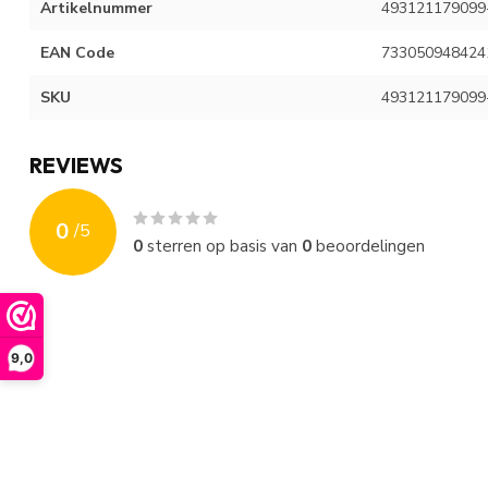
Artikelnummer
493121179099
EAN Code
733050948424
SKU
493121179099
REVIEWS
0
/
5
0
sterren op basis van
0
beoordelingen
9,0