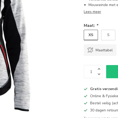
Mouweinde met e
Lees meer
Maat:
*
XS
S
Maattabel
Gratis verzend
Online & Fysiek
Bestel veilig (a
30 dagen retour