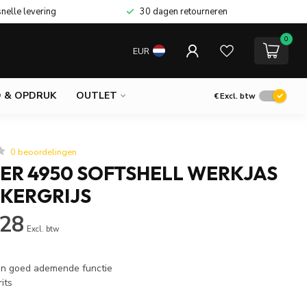
snelle levering
30 dagen retourneren
0
EUR
 & OPDRUK
OUTLET
€
Excl. btw
0 beoordelingen
ER 4950 SOFTSHELL WERKJAS
KERGRIJS
,28
Excl. btw
en goed ademende functie
its