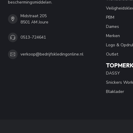
beschermingsmiddelen.
Veiligheidskle
Midstraat 205
PBM
8501 AM Joure
Dames
Merken
0513-724641
Logo & Opdru
Outlet
verkoop@bedrijfskledingonline.nl
TOPMER
DASSY
Snickers Wor
Blaklader