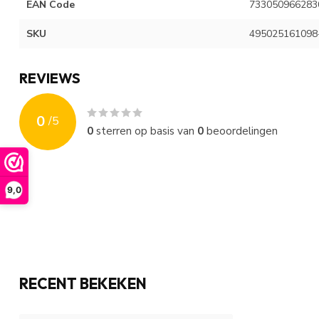
EAN Code
733050966283
SKU
495025161098
REVIEWS
0
/
5
0
sterren op basis van
0
beoordelingen
9,0
RECENT BEKEKEN