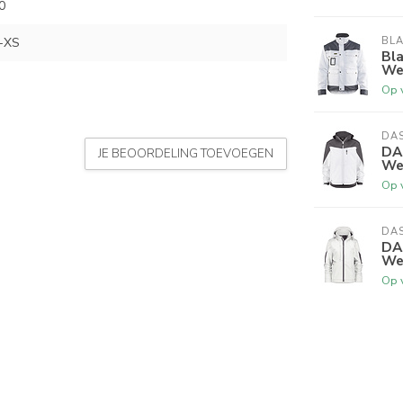
0
-XS
BL
Bla
Wer
Op 
DA
DAS
JE BEOORDELING TOEVOEGEN
Wer
Op 
DA
DA
Wer
Op 