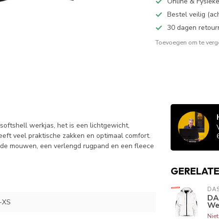
Online & Fysiek
Bestel veilig (a
30 dagen retour
Toevoegen om te verge
oftshell werkjas, het is een lichtgewicht,
eeft veel praktische zakken en optimaal comfort.
rmde mouwen, een verlengd rugpand en een fleece
GERELAT
DA
DAS
-XS
Wer
Nie