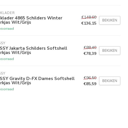
AKLADER
€148,60
klader 4865 Schilders Winter
BEKIJKEN
kjas Wit/Grijs
€136,15
voorraad
SSY
€88,40
SY Jakarta Schilders Softshell
BEKIJKEN
kjas Wit/Grijs
€78,39
voorraad
SSY
€96,50
SSY Gravity D-FX Dames Softshell
BEKIJKEN
kjas Wit/Grijs
€85,59
voorraad