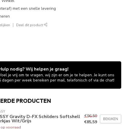
e Winkel
chteraf) met een snelle levering
neren
lijken
Deel dit product
Hulp nodig? Wij helpen je graag!
Voel je vrij om te vragen, wij zijn er om je te helpen. Je kunt ons
6 dagen per week bereiken per mail, telefonisch of via de chat!
EERDE PRODUCTEN
SSY
€96,50
SY Gravity D-FX Schilders Softshell
BEKIJKEN
kjas Wit/Grijs
€85,59
t op voorraad