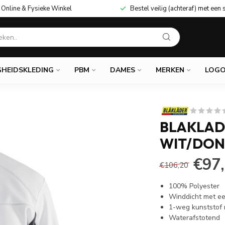
Online & Fysieke Winkel
Bestel veilig (achteraf) met een 
GHEIDSKLEDING
PBM
DAMES
MERKEN
LOGO
BLAKLAD
WIT/DON
€97
€106,20
100% Polyester
Winddicht met e
1-weg kunststof r
Waterafstotend