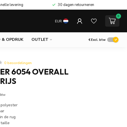
snelle levering
30 dagen retourneren
0
EUR
 & OPDRUK
OUTLET
€
Excl. btw
0 beoordelingen
ER 6054 OVERALL
RIJS
 btw
polyester
aar
in de rug
taille