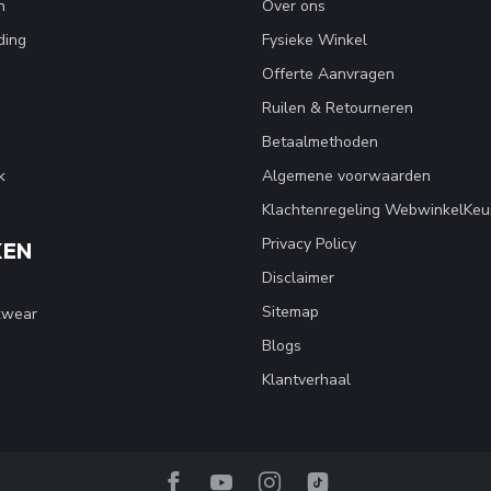
n
Over ons
ding
Fysieke Winkel
Offerte Aanvragen
Ruilen & Retourneren
Betaalmethoden
k
Algemene voorwaarden
Klachtenregeling WebwinkelKeu
Privacy Policy
KEN
Disclaimer
Sitemap
kwear
Blogs
Klantverhaal