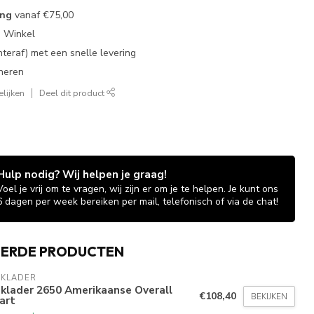
ing
vanaf
€75,00
e Winkel
chteraf) met een snelle levering
neren
lijken
Deel dit product
Hulp nodig? Wij helpen je graag!
Voel je vrij om te vragen, wij zijn er om je te helpen. Je kunt ons
6 dagen per week bereiken per mail, telefonisch of via de chat!
EERDE PRODUCTEN
AKLADER
klader 2650 Amerikaanse Overall
€108,40
BEKIJKEN
art