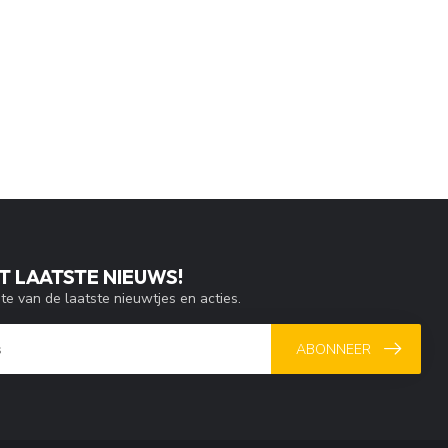
T LAATSTE NIEUWS!
gte van de laatste nieuwtjes en acties.
ABONNEER