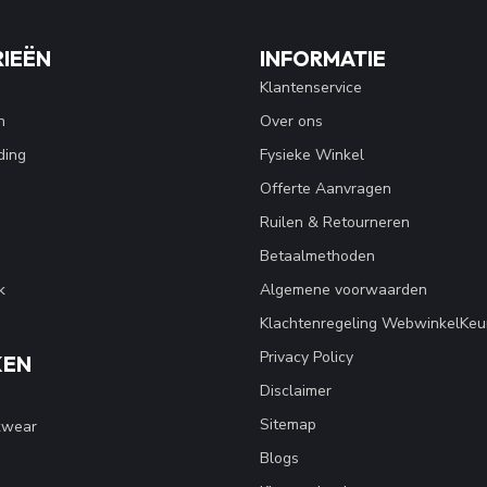
IEËN
INFORMATIE
Klantenservice
n
Over ons
ding
Fysieke Winkel
Offerte Aanvragen
Ruilen & Retourneren
Betaalmethoden
k
Algemene voorwaarden
Klachtenregeling WebwinkelKeu
Privacy Policy
KEN
Disclaimer
Sitemap
kwear
Blogs