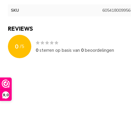
SKU
605418009956
REVIEWS
0
/
5
0
sterren op basis van
0
beoordelingen
9,0