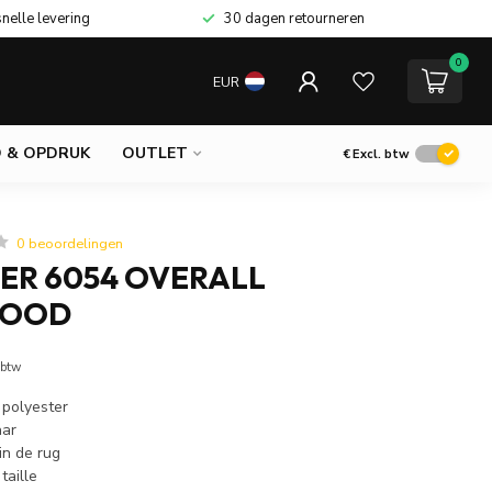
snelle levering
30 dagen retourneren
0
EUR
 & OPDRUK
OUTLET
€
Excl. btw
0 beoordelingen
ER 6054 OVERALL
ROOD
 btw
polyester
aar
in de rug
taille