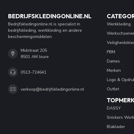
BEDRIJFSKLEDINGONLINE.NL
CATEGOR
Bedrijfskledingonline.nl is specialist in
Werkkleding
bedrijfskleding, werkkleding en andere
Werkschoene
beschermingsmiddelen.
Veiligheidskle
Midstraat 205
PBM
8501 AM Joure
Dames
Merken
0513-724641
Logo & Opdru
Outlet
verkoop@bedrijfskledingonline.nl
TOPMER
DASSY
Snickers Wor
Blaklader