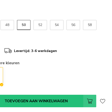
50
48
52
54
56
58
Levertijd: 3-6 werkdagen
ere kleuren
TOEVOEGEN AAN WINKELWAGEN