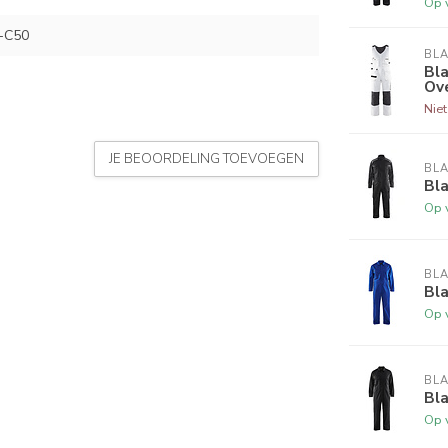
Op 
-C50
BL
Bla
Ove
Nie
JE BEOORDELING TOEVOEGEN
BL
Bla
Op 
BL
Bla
Op 
BL
Bla
Op 