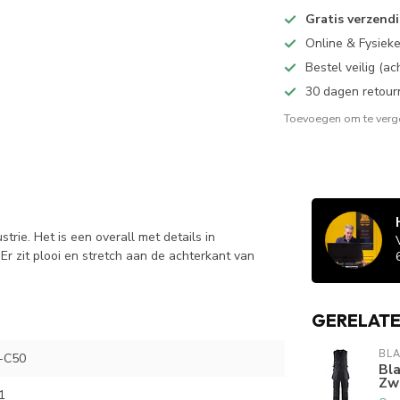
Gratis verzend
Online & Fysiek
Bestel veilig (a
30 dagen retour
Toevoegen om te verge
rie. Het is een overall met details in
Er zit plooi en stretch aan de achterkant van
GERELAT
BL
-C50
Bla
Zw
1