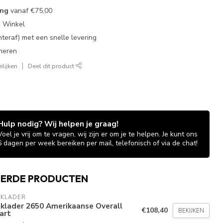
ing
vanaf
€75,00
e Winkel
chteraf) met een snelle levering
neren
lijken
Deel dit product
Hulp nodig? Wij helpen je graag!
Voel je vrij om te vragen, wij zijn er om je te helpen. Je kunt ons
6 dagen per week bereiken per mail, telefonisch of via de chat!
EERDE PRODUCTEN
AKLADER
klader 2650 Amerikaanse Overall
€108,40
BEKIJKEN
art