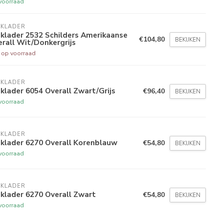
voorraad
AKLADER
klader 2532 Schilders Amerikaanse
€104,80
BEKIJKEN
rall Wit/Donkergrijs
t op voorraad
AKLADER
klader 6054 Overall Zwart/Grijs
€96,40
BEKIJKEN
voorraad
AKLADER
klader 6270 Overall Korenblauw
€54,80
BEKIJKEN
voorraad
AKLADER
klader 6270 Overall Zwart
€54,80
BEKIJKEN
voorraad