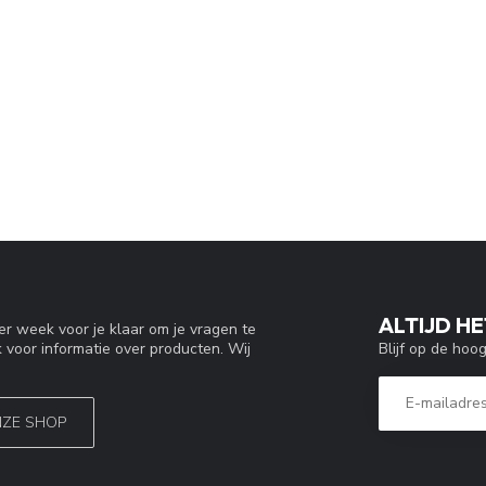
ALTIJD HE
r week voor je klaar om je vragen te
Blijf op de hoo
 voor informatie over producten. Wij
NZE SHOP