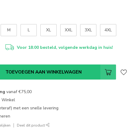
M
L
XL
XXL
3XL
4XL
Voor 18:00 besteld, volgende werkdag in huis!
TOEVOEGEN AAN WINKELWAGEN
ing
vanaf
€75,00
e Winkel
chteraf) met een snelle levering
neren
lijken
Deel dit product