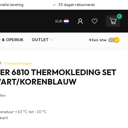
snelle levering
30 dagen retourneren
0
EUR
 & OPDRUK
OUTLET
€
Excl. btw
0 beoordelingen
ER 6810 THERMOKLEDING SET
WART/KORENBLAUW
 btw
ratuur +10 °C tot -10 °C
kant