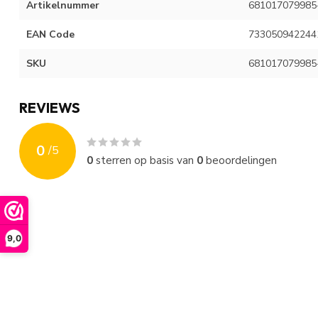
Artikelnummer
681017079985
EAN Code
733050942244
SKU
681017079985
REVIEWS
0
/
5
0
sterren op basis van
0
beoordelingen
9,0