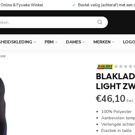
Online & Fysieke Winkel
Bestel veilig (achteraf) met een 
GHEIDSKLEDING
PBM
DAMES
MERKEN
LOGO
auw
BLAKLAD
LIGHT Z
€46,10
Excl.
100% Polyester
Aanbevolen tempe
Verlengde achter
Elastiek in taille