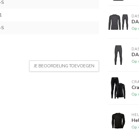
-S
1
DA
DA
-S
Op 
DA
DA
Op 
JE BEOORDELING TOEVOEGEN
CR
Cr
Op 
HEL
Hel
Op 