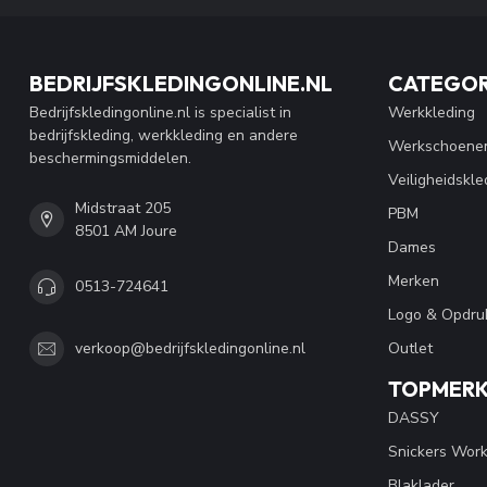
BEDRIJFSKLEDINGONLINE.NL
CATEGOR
Bedrijfskledingonline.nl is specialist in
Werkkleding
bedrijfskleding, werkkleding en andere
Werkschoene
beschermingsmiddelen.
Veiligheidskle
Midstraat 205
PBM
8501 AM Joure
Dames
Merken
0513-724641
Logo & Opdru
Outlet
verkoop@bedrijfskledingonline.nl
TOPMER
DASSY
Snickers Wor
Blaklader