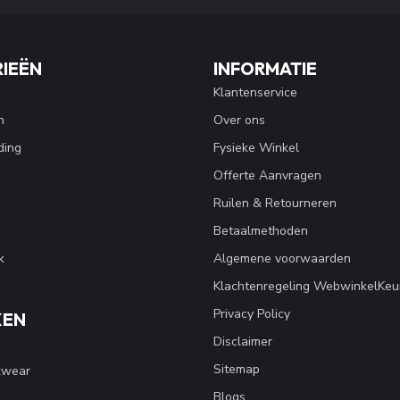
IEËN
INFORMATIE
Klantenservice
n
Over ons
ding
Fysieke Winkel
Offerte Aanvragen
Ruilen & Retourneren
Betaalmethoden
k
Algemene voorwaarden
Klachtenregeling WebwinkelKeu
Privacy Policy
KEN
Disclaimer
Sitemap
kwear
Blogs