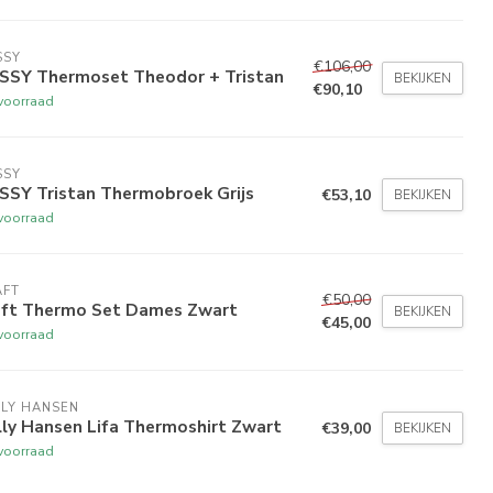
SSY
€106,00
SSY Thermoset Theodor + Tristan
BEKIJKEN
€90,10
voorraad
SSY
SSY Tristan Thermobroek Grijs
€53,10
BEKIJKEN
voorraad
AFT
€50,00
aft Thermo Set Dames Zwart
BEKIJKEN
€45,00
voorraad
LY HANSEN
ly Hansen Lifa Thermoshirt Zwart
€39,00
BEKIJKEN
voorraad