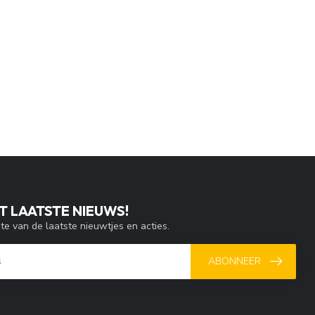
T LAATSTE NIEUWS!
gte van de laatste nieuwtjes en acties.
ABONNEER