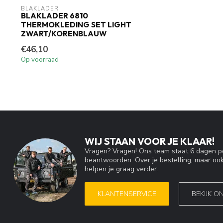
BLAKLADER
BLAKLADER 6810
THERMOKLEDING SET LIGHT
ZWART/KORENBLAUW
€46,10
Op voorraad
WIJ STAAN VOOR JE KLAAR!
Vragen? Vragen! Ons team staat 6 dagen pe
beantwoorden. Over je bestelling, maar ook
helpen je graag verder.
KLANTENSERVICE
BEKIJK O