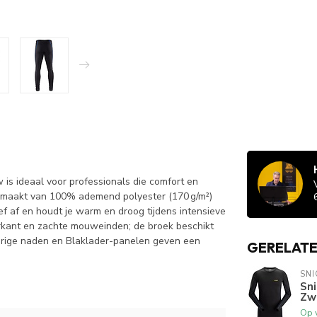
s ideaal voor professionals die comfort en
Gemaakt van 100% ademend polyester (170 g/m²)
ief af en houdt je warm en droog tijdens intensieve
rkant en zachte mouweinden; de broek beschikt
leurige naden en Blaklader-panelen geven een
GERELAT
SN
Sni
Zw
Op 