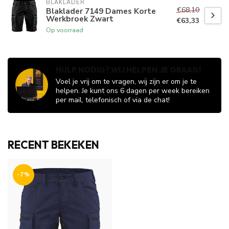
BLAKLADER
€68,10
Blaklader 7149 Dames Korte
Werkbroek Zwart
€63,33
Op voorraad
HULP NODIG? WIJ HELPEN JE GRAAG!
Voel je vrij om te vragen, wij zijn er om je te
helpen. Je kunt ons 6 dagen per week bereiken
per mail, telefonisch of via de chat!
RECENT BEKEKEN
-7%