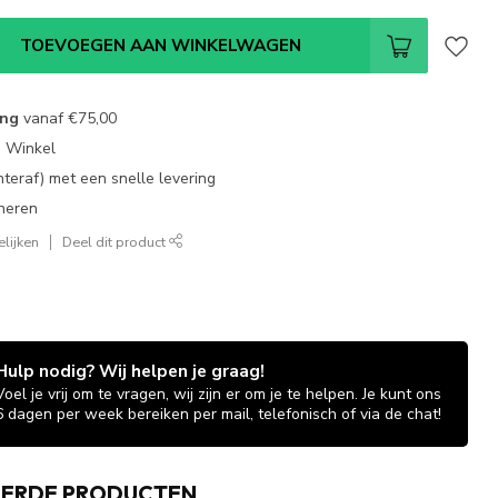
TOEVOEGEN AAN WINKELWAGEN
ing
vanaf
€75,00
e Winkel
chteraf) met een snelle levering
neren
lijken
Deel dit product
Hulp nodig? Wij helpen je graag!
Voel je vrij om te vragen, wij zijn er om je te helpen. Je kunt ons
6 dagen per week bereiken per mail, telefonisch of via de chat!
EERDE PRODUCTEN