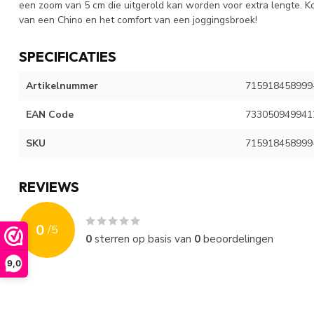
een zoom van 5 cm die uitgerold kan worden voor extra lengte. K
van een Chino en het comfort van een joggingsbroek!
SPECIFICATIES
Artikelnummer
715918458999
EAN Code
733050949941
SKU
715918458999
REVIEWS
0
/
5
0
sterren op basis van
0
beoordelingen
9,0