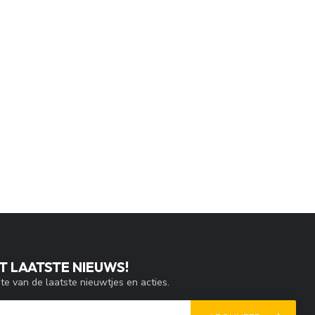
T LAATSTE NIEUWS!
gte van de laatste nieuwtjes en acties.