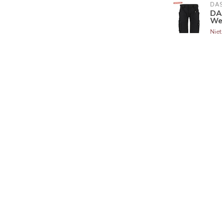
DA
DA
We
Nie