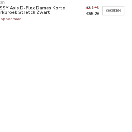
SSY
€61,40
SSY Axis D-Flex Dames Korte
BEKIJKEN
rkbroek Stretch Zwart
€55,26
t op voorraad