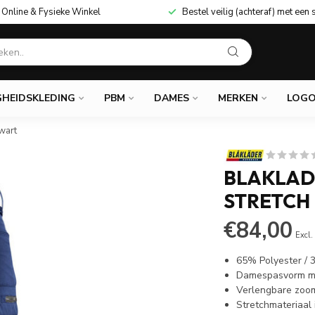
Online & Fysieke Winkel
Bestel veilig (achteraf) met een 
GHEIDSKLEDING
PBM
DAMES
MERKEN
LOGO
wart
BLAKLAD
STRETCH
€84,00
Excl.
65% Polyester /
Damespasvorm me
Verlengbare zoo
Stretchmateriaal i