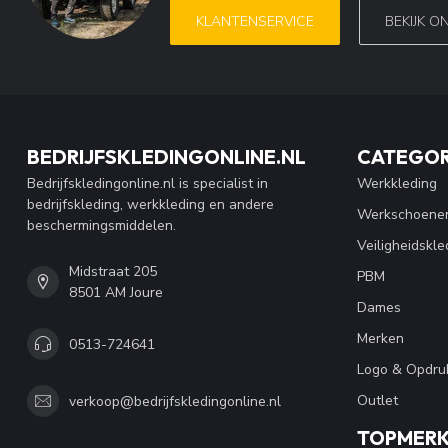
KLANTENSERVICE
BEKIJK O
BEDRIJFSKLEDINGONLINE.NL
CATEGOR
Bedrijfskledingonline.nl is specialist in
Werkkleding
bedrijfskleding, werkkleding en andere
Werkschoene
beschermingsmiddelen.
Veiligheidskle
Midstraat 205
PBM
8501 AM Joure
Dames
Merken
0513-724641
Logo & Opdru
Outlet
verkoop@bedrijfskledingonline.nl
TOPMER