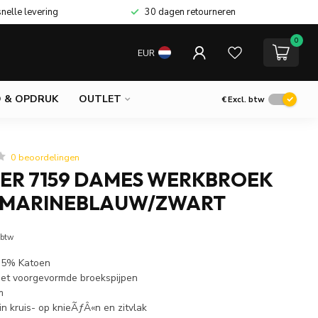
snelle levering
30 dagen retourneren
0
EUR
 & OPDRUK
OUTLET
€
Excl. btw
0 beoordelingen
ER 7159 DAMES WERKBROEK
 MARINEBLAUW/ZWART
 btw
 35% Katoen
t voorgevormde broekspijpen
m
n kruis- op knieÃƒÂ«n en zitvlak