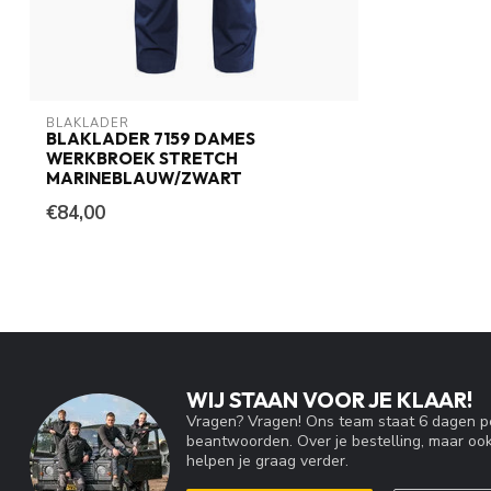
BLAKLADER
BLAKLADER 7159 DAMES
WERKBROEK STRETCH
MARINEBLAUW/ZWART
€84,00
WIJ STAAN VOOR JE KLAAR!
Vragen? Vragen! Ons team staat 6 dagen pe
beantwoorden. Over je bestelling, maar ook
helpen je graag verder.