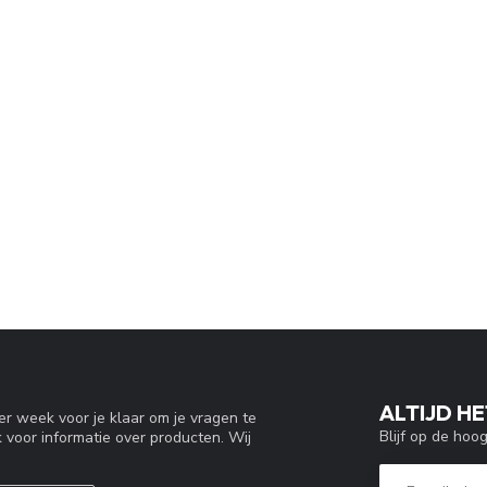
ALTIJD HE
r week voor je klaar om je vragen te
Blijf op de hoo
 voor informatie over producten. Wij