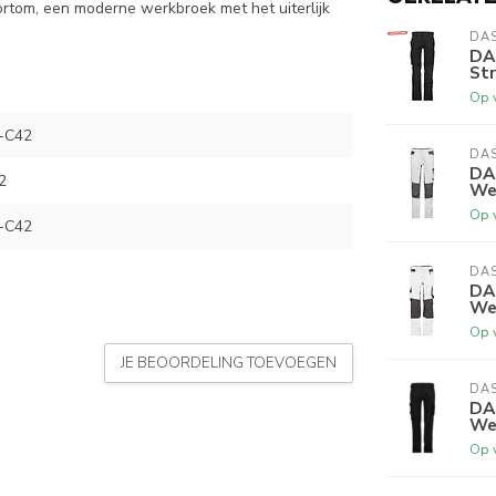
ortom, een moderne werkbroek met het uiterlijk
DA
DA
St
Op 
-C42
DA
DA
2
We
Op 
-C42
DA
DA
We
Op 
JE BEOORDELING TOEVOEGEN
DA
DA
We
Op 