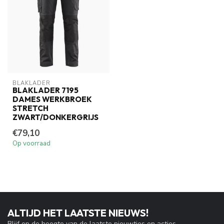
BLAKLADER
BLAKLADER 7195
DAMES WERKBROEK
STRETCH
ZWART/DONKERGRIJS
€79,10
Op voorraad
ALTIJD HET LAATSTE NIEUWS!
Blijf op de hoogte van de laatste nieuwtjes en acties.