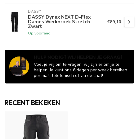
DASSY
DASSY Dynax NEXT D-Flex
Dames Werkbroek Stretch
€89,10
Zwart
Op voorraad
HULP NODIG? WIJ HELPEN JE GRAAG!
Voel je vrij om te vragen, wij zijn er om je te
helpen. Je kunt ons 6 dagen per week bereiken
per mail, telefonisch of via de chat!
RECENT BEKEKEN