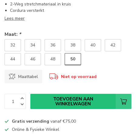
2-Weg stretchmateriaal in kruis
Cordura versterkt
Lees meer
Maat:
*
32
34
36
38
40
42
50
44
46
48
Maattabel
Niet op voorraad
TOEVOEGEN AAN
WINKELWAGEN
Gratis verzending
vanaf
€75,00
Online & Fysieke Winkel