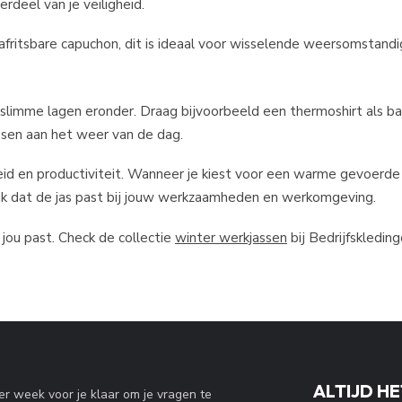
rdeel van je veiligheid.
ritsbare capuchon, dit is ideaal voor wisselende weersomstand
slimme lagen eronder. Draag bijvoorbeeld een thermoshirt als ba
assen aan het weer van de dag.
gheid en productiviteit. Wanneer je kiest voor een warme gevoerde 
ijk dat de jas past bij jouw werkzaamheden en werkomgeving.
jou past. Check de collectie
winter werkjassen
bij Bedrijfskledingo
ALTIJD HE
r week voor je klaar om je vragen te