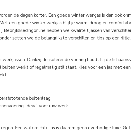
 worden de dagen korter. Een goede winter werkjas is dan ook on
? Met een goede winter werkjas blijf je warm, droog en comfortab
 Bij Bedrijfskledingonline hebben we kwaliteit jassen van verschil
nder zetten we de belangrijkste verschillen en tips op een rijtje.
e werkjassen. Dankzij de isolerende voering houdt hij de lichaa
l buiten werkt of regelmatig stil staat. Kies voor een jas met een
ekt.
terafstotende buitenlaag.
nnenvoering, ideaal voor ruw werk.
 regen. Een waterdichte jas is daarom geen overbodige luxe. G