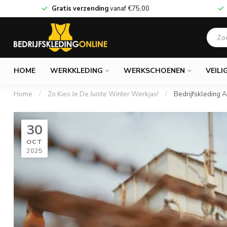
Gratis verzending
vanaf
€75,00
HOME
WERKKLEDING
WERKSCHOENEN
VEILI
Home
/
Zo Kies Je De Juiste Winter Werkjas!
/
Bedrijfskleding 
30
OCT
2025