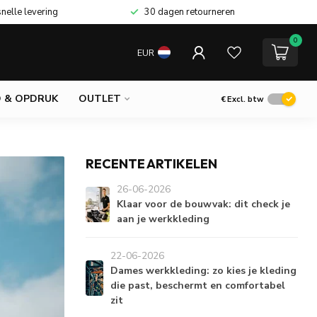
snelle levering
30 dagen retourneren
0
EUR
 & OPDRUK
OUTLET
€
Excl. btw
RECENTE ARTIKELEN
26-06-2026
Klaar voor de bouwvak: dit check je
aan je werkkleding
22-06-2026
Dames werkkleding: zo kies je kleding
die past, beschermt en comfortabel
zit