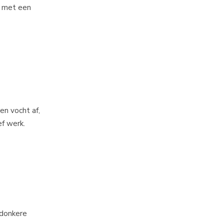
s met een
en vocht af,
ef werk.
 donkere