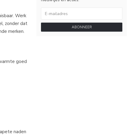
misbaar. Werk
el, zonder dat
ABONNEER
lende merken.
mswarmte goed
etapete naden