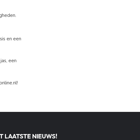
igheden.
sis en een
jas, een
nline.nl!
T LAATSTE NIEUWS!