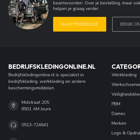
beantwoorden. Over je bestelling, maar ook
helpen je graag verder.
KLANTENSERVICE
BEKIJK O
BEDRIJFSKLEDINGONLINE.NL
CATEGOR
Bedrijfskledingonline.nl is specialist in
Werkkleding
bedrijfskleding, werkkleding en andere
Werkschoene
beschermingsmiddelen.
Veiligheidskle
Midstraat 205
PBM
8501 AM Joure
Dames
Merken
0513-724641
Logo & Opdru