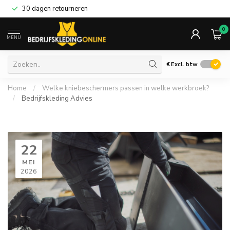
30 dagen retourneren
0
MENU
€
Excl. btw
Home
/
Welke kniebeschermers passen in welke werkbroek?
/
Bedrijfskleding Advies
22
MEI
2026