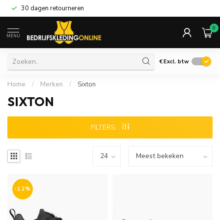
30 dagen retourneren
0
MENU
€
Excl. btw
Home
/
Merken
/
Sixton
SIXTON
FILTERS
-12%