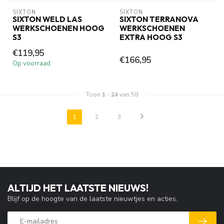
SIXTON
SIXTON
SIXTON WELD LAS
SIXTON TERRANOVA
WERKSCHOENEN HOOG
WERKSCHOENEN
S3
EXTRA HOOG S3
€119,95
€166,95
Op voorraad
Toon
1
-
24
van 58
1
2
3
ALTIJD HET LAATSTE NIEUWS!
Blijf op de hoogte van de laatste nieuwtjes en acties.