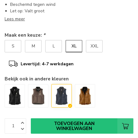
Beschermd tegen wind
Let op: Valt groot
Lees meer
Maak een keuze:
*
XL
S
M
L
XXL
Levertijd: 4-7 werkdagen
Bekijk ook in andere kleuren
TOEVOEGEN AAN
WINKELWAGEN