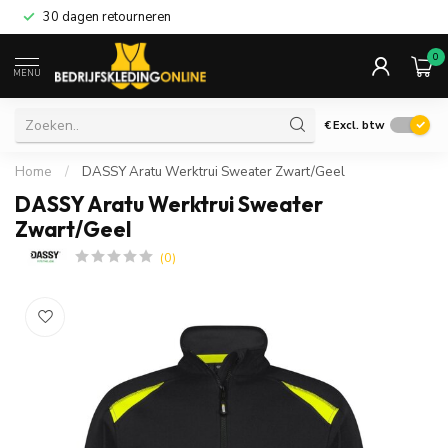
30 dagen retourneren
0
MENU
€
Excl. btw
Home
/
DASSY Aratu Werktrui Sweater Zwart/Geel
DASSY Aratu Werktrui Sweater
Zwart/Geel
(0)