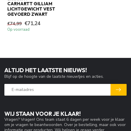
CARHARTT GILLIAM
LICHTGEWICHT VEST
GEVOERD ZWART
€71,24
€74,99
Op voorraad
ALTIJD HET LAATSTE NIEUWS!
Blijf op de hoogte van de laatste nieuwtjes en acties.
WIJ STAAN VOOR JE KLAAR!
Vragen? Vragen! Ons team staat 6 dagen per week voor je klaar
om je vragen te beantwoorden. Over je bestelling, maar ook voor
informatie over producten. Wij helpen je graag verder.