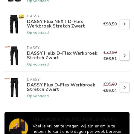
Op voorraad
DASSY
DASSY Flux NEXT D-Flex
€98,50
Werkbroek Stretch Zwart
Op voorraad
DASSY
€73,90
DASSY Helix D-Flex Werkbroek
Stretch Zwart
€66,51
Op voorraad
DASSY
€95,60
DASSY Flux D-Flex Werkbroek
Stretch Zwart
€86,04
Op voorraad
HULP NODIG? WIJ HELPEN JE GRAAG!
Voel je vrij om te vragen, wij zijn er om je te
helpen. Je kunt ons 6 dagen per week bereiken