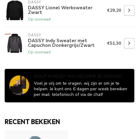
DASSY
DASSY Lionel Werksweater
€29,20
Zwart
Op voorraad
DASSY
DASSY Indy Sweater met
€51,30
Capuchon Donkergrijs/Zwart
Op voorraad
HULP NODIG? WIJ HELPEN JE GRAAG!
Voel je vrij om te vragen, wij zijn er om je te
helpen. Je kunt ons 6 dagen per week bereiken
per mail, telefonisch of via de chat!
RECENT BEKEKEN