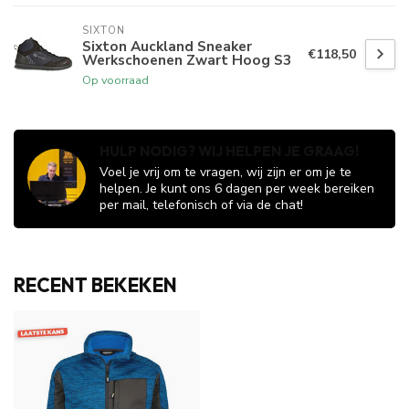
SIXTON
Sixton Auckland Sneaker
€118,50
Werkschoenen Zwart Hoog S3
Op voorraad
HULP NODIG? WIJ HELPEN JE GRAAG!
Voel je vrij om te vragen, wij zijn er om je te
helpen. Je kunt ons 6 dagen per week bereiken
per mail, telefonisch of via de chat!
RECENT BEKEKEN