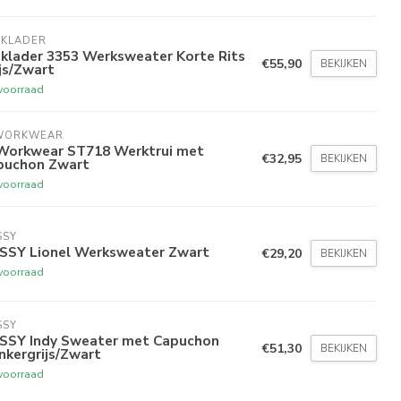
AKLADER
aklader 3353 Werksweater Korte Rits
€55,90
BEKIJKEN
js/Zwart
voorraad
WORKWEAR
Workwear ST718 Werktrui met
€32,95
BEKIJKEN
puchon Zwart
voorraad
SSY
SSY Lionel Werksweater Zwart
€29,20
BEKIJKEN
voorraad
SSY
SSY Indy Sweater met Capuchon
€51,30
BEKIJKEN
nkergrijs/Zwart
voorraad