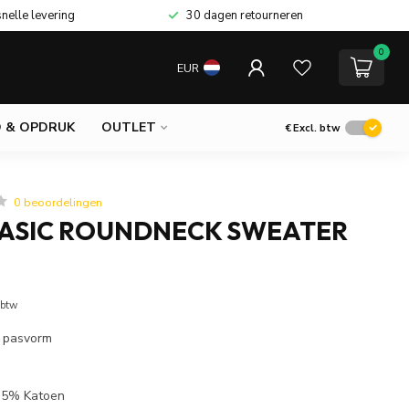
snelle levering
30 dagen retourneren
0
EUR
 & OPDRUK
OUTLET
€
Excl. btw
0 beoordelingen
BASIC ROUNDNECK SWEATER
 btw
l pasvorm
 35% Katoen