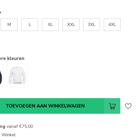
*
M
L
XL
XXL
3XL
4XL
ere kleuren
TOEVOEGEN AAN WINKELWAGEN
ing
vanaf
€75,00
e Winkel