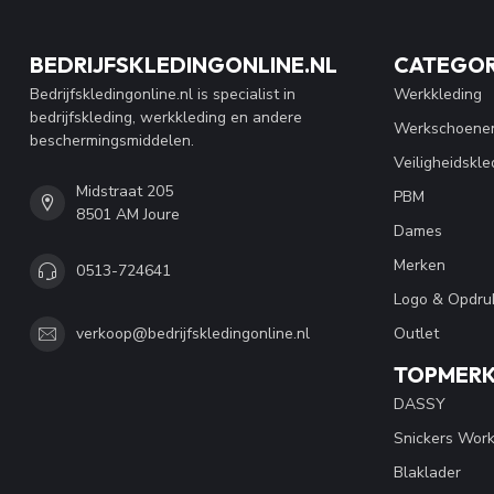
BEDRIJFSKLEDINGONLINE.NL
CATEGOR
Bedrijfskledingonline.nl is specialist in
Werkkleding
bedrijfskleding, werkkleding en andere
Werkschoene
beschermingsmiddelen.
Veiligheidskle
Midstraat 205
PBM
8501 AM Joure
Dames
Merken
0513-724641
Logo & Opdru
Outlet
verkoop@bedrijfskledingonline.nl
TOPMER
DASSY
Snickers Wor
Blaklader