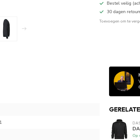
Bestel veilig (a
30 dagen retour
Toevoegen om te verge
GERELAT
1
DA
DA
Op 