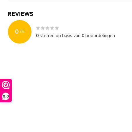
REVIEWS
0
/
5
0
sterren op basis van
0
beoordelingen
9,0