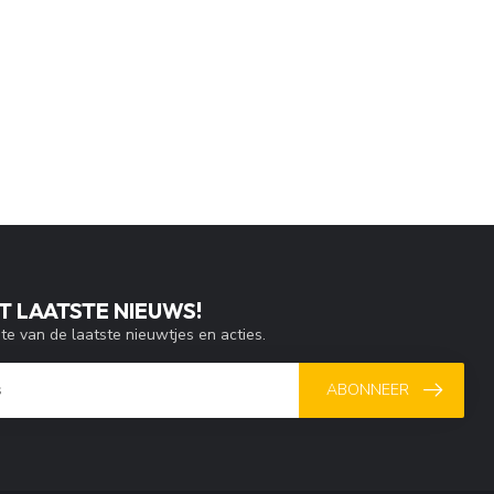
T LAATSTE NIEUWS!
gte van de laatste nieuwtjes en acties.
ABONNEER