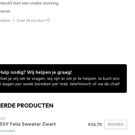
chteraf) met een snelle levering
neren
lijken
Deel dit product
Hulp nodig? Wij helpen je graag!
Voel je vrij om te vragen, wij zijn er om je te helpen. Je kunt ons
6 dagen per week bereiken per mail, telefonisch of via de chat!
EERDE PRODUCTEN
SSY
SSY Felix Sweater Zwart
€34,70
BEKIJKEN
voorraad