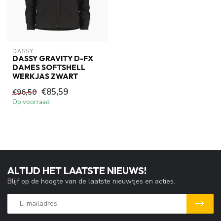
DASSY
DASSY GRAVITY D-FX
DAMES SOFTSHELL
WERKJAS ZWART
€85,59
€96,50
Op voorraad
ALTIJD HET LAATSTE NIEUWS!
Blijf op de hoogte van de laatste nieuwtjes en acties.