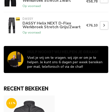
Werkbroek Stretch Zwart
€58,78
Op voorraad
DASSY
DASSY Helix NEXT D-Flex
€76,10
Werkbroek Stretch Grijs/Zwart
Op voorraad
HULP NODIG? WIJ HELPEN JE GRAAG!
Voel je vrij om te vragen, wij zijn er om je te
helpen. Je kunt ons 6 dagen per week bereiken
per mail, telefonisch of via de chat!
RECENT BEKEKEN
-11%