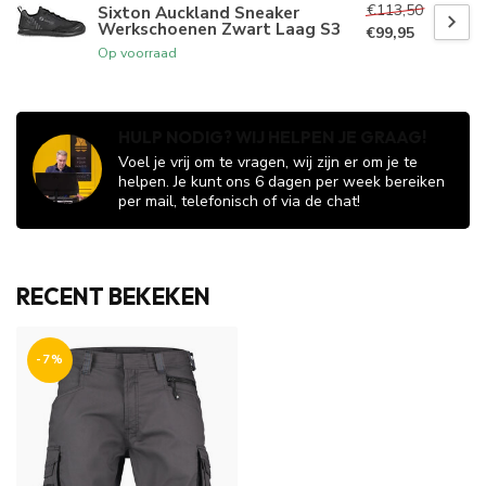
€113,50
Sixton Auckland Sneaker
Werkschoenen Zwart Laag S3
€99,95
Op voorraad
HULP NODIG? WIJ HELPEN JE GRAAG!
Voel je vrij om te vragen, wij zijn er om je te
helpen. Je kunt ons 6 dagen per week bereiken
per mail, telefonisch of via de chat!
RECENT BEKEKEN
-7%