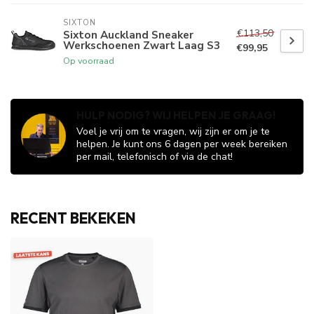
SIXTON
€113,50
Sixton Auckland Sneaker
Werkschoenen Zwart Laag S3
€99,95
Op voorraad
HULP NODIG? WIJ HELPEN JE GRAAG!
Voel je vrij om te vragen, wij zijn er om je te
helpen. Je kunt ons 6 dagen per week bereiken
per mail, telefonisch of via de chat!
RECENT BEKEKEN