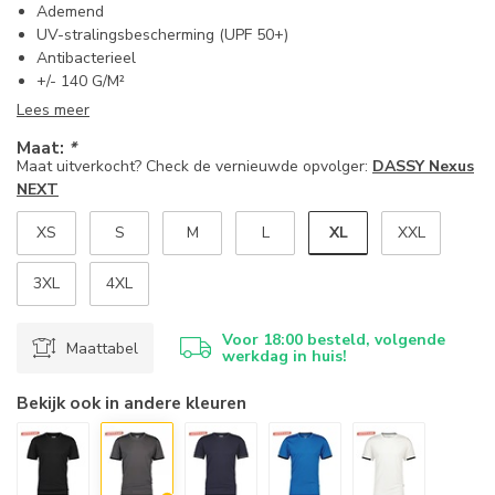
Ademend
UV-stralingsbescherming (UPF 50+)
Antibacterieel
+/- 140 G/M²
Lees meer
Maat:
*
Maat uitverkocht? Check de vernieuwde opvolger:
DASSY Nexus
NEXT
XL
XS
S
M
L
XXL
3XL
4XL
Voor 18:00 besteld, volgende
Maattabel
werkdag in huis!
Bekijk ook in andere kleuren