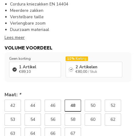
Cordura kniezakken EN 14404
Meerdere zakken
Verstelbare taille
Verlengbare zoom
Duurzaam materiaal
Lees meer
VOLUME VOORDEEL
Geen korting
10%
Korting
1 Artikel
2 Artikelen
€89,10
€80,00
/ Stuk
Maat:
*
48
42
44
46
50
52
53
54
56
58
60
62
63
64
66
67