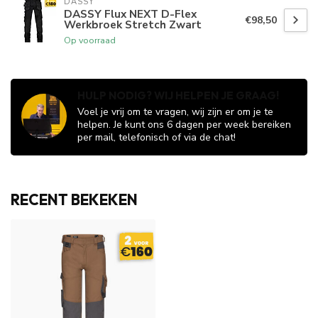
DASSY
DASSY Flux NEXT D-Flex
€98,50
Werkbroek Stretch Zwart
Op voorraad
HULP NODIG? WIJ HELPEN JE GRAAG!
Voel je vrij om te vragen, wij zijn er om je te
helpen. Je kunt ons 6 dagen per week bereiken
per mail, telefonisch of via de chat!
RECENT BEKEKEN