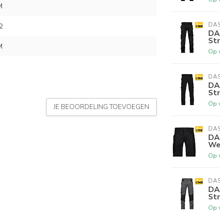
M
DA
2
DA
St
M
Op 
DA
DA
St
Op 
JE BEOORDELING TOEVOEGEN
DA
DA
We
Op 
DA
DA
Str
Op 