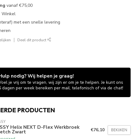
ing
vanaf
€75,00
e Winkel
chteraf) met een snelle levering
neren
lijken
Deel dit product
Hulp nodig? Wij helpen je graag!
Voel je vrij om te vragen, wij zijn er om je te helpen. Je kunt ons
6 dagen per week bereiken per mail, telefonisch of via de chat!
EERDE PRODUCTEN
SSY
SSY Helix NEXT D-Flex Werkbroek
€76,10
BEKIJKEN
retch Zwart
voorraad