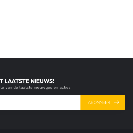
T LAATSTE NIEUWS!
gte van de laatste nieuwtjes en acties.
ABONNEER