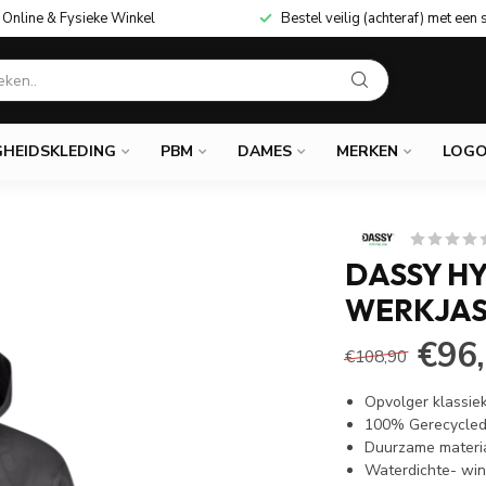
Online & Fysieke Winkel
Bestel veilig (achteraf) met een 
GHEIDSKLEDING
PBM
DAMES
MERKEN
LOGO
DASSY H
WERKJAS
€96
€108,90
Opvolger klassie
100% Gerecycled
Duurzame materi
Waterdichte- win