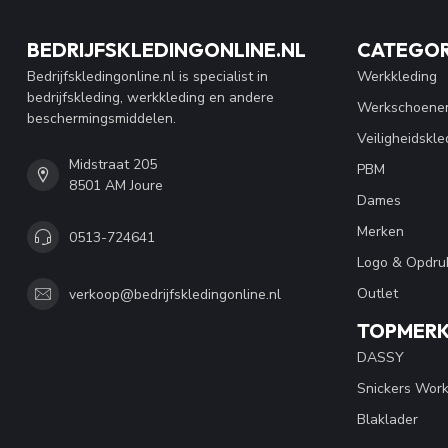
BEDRIJFSKLEDINGONLINE.NL
CATEGOR
Bedrijfskledingonline.nl is specialist in
Werkkleding
bedrijfskleding, werkkleding en andere
Werkschoene
beschermingsmiddelen.
Veiligheidskle
Midstraat 205
PBM
8501 AM Joure
Dames
Merken
0513-724641
Logo & Opdru
Outlet
verkoop@bedrijfskledingonline.nl
TOPMER
DASSY
Snickers Wor
Blaklader