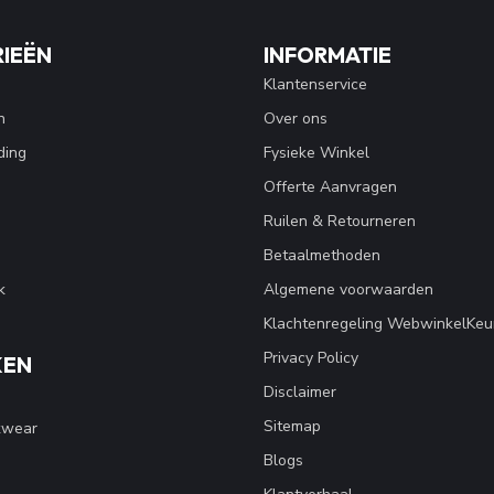
IEËN
INFORMATIE
Klantenservice
n
Over ons
ding
Fysieke Winkel
Offerte Aanvragen
Ruilen & Retourneren
Betaalmethoden
k
Algemene voorwaarden
Klachtenregeling WebwinkelKeu
Privacy Policy
KEN
Disclaimer
Sitemap
kwear
Blogs