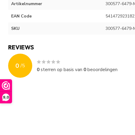
Artikelnummer
300577-6479-
EAN Code
541472923182
SKU
300577-6479-
REVIEWS
0
/
5
0
sterren op basis van
0
beoordelingen
9,0