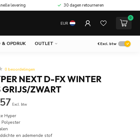
snelle levering
30 dagen retourneren
0
EUR
 & OPDRUK
OUTLET
€
Excl. btw
0 beoordelingen
YPER NEXT D-FX WINTER
 GRIJS/ZWART
,57
Excl. btw
ke Hyper
 Polyester
alen
ddichte en ademende stof