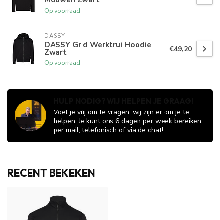
Op voorraad
DASSY
DASSY Grid Werktrui Hoodie
€49,20
Zwart
Op voorraad
HULP NODIG? WIJ HELPEN JE GRAAG!
Voel je vrij om te vragen, wij zijn er om je te
helpen. Je kunt ons 6 dagen per week bereiken
per mail, telefonisch of via de chat!
RECENT BEKEKEN