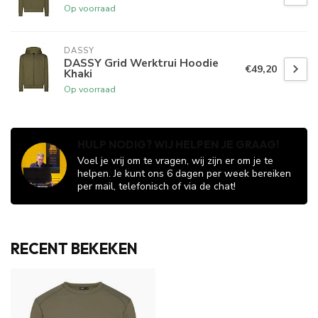
Op voorraad
DASSY
DASSY Grid Werktrui Hoodie
€49,20
Khaki
Op voorraad
HULP NODIG? WIJ HELPEN JE GRAAG!
Voel je vrij om te vragen, wij zijn er om je te
helpen. Je kunt ons 6 dagen per week bereiken
per mail, telefonisch of via de chat!
RECENT BEKEKEN