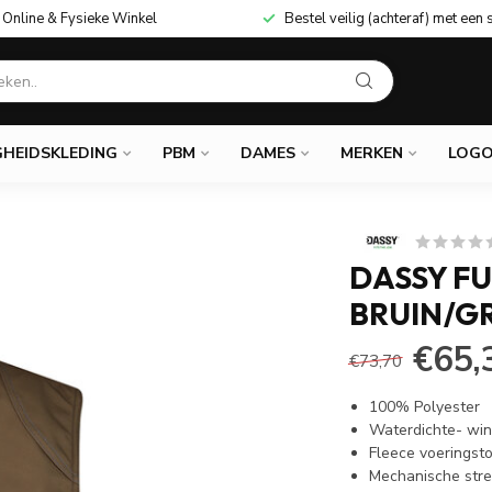
Online & Fysieke Winkel
Bestel veilig (achteraf) met een 
GHEIDSKLEDING
PBM
DAMES
MERKEN
LOGO
DASSY F
BRUIN/GR
€65,
€73,70
100% Polyester
Waterdichte- win
Fleece voeringsto
Mechanische stre