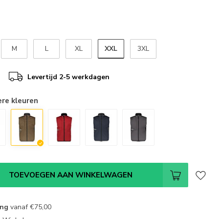
XXL
M
L
XL
3XL
Levertijd 2-5 werkdagen
ere kleuren
TOEVOEGEN AAN WINKELWAGEN
ing
vanaf
€75,00