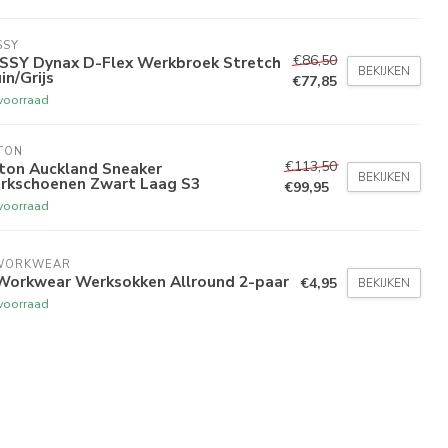
SSY
€86,50
SSY Dynax D-Flex Werkbroek Stretch
BEKIJKEN
in/Grijs
€77,85
voorraad
TON
€113,50
xton Auckland Sneaker
BEKIJKEN
rkschoenen Zwart Laag S3
€99,95
voorraad
WORKWEAR
Workwear Werksokken Allround 2-paar
€4,95
BEKIJKEN
voorraad