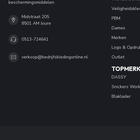
beschermingsmiddelen.
Veiligheidskle
Midstraat 205
PBM
8501 AM Joure
Dames
Merken
0513-724641
Logo & Opdru
Outlet
verkoop@bedrijfskledingonline.nl
TOPMER
DASSY
Snickers Wor
Blaklader