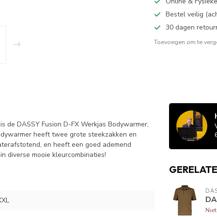
Online & Fysiek
Bestel veilig (a
30 dagen retour
Toevoegen om te verge
t is de DASSY Fusion D-FX Werkjas Bodywarmer,
odywarmer heeft twee grote steekzakken en
waterafstotend, en heeft een goed ademend
n diverse mooie kleurcombinaties!
GERELAT
DA
DAS
XXL
Nie