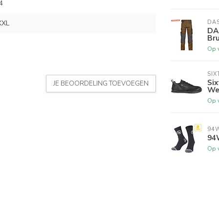
4
XXL
DA
DA
Bru
Op 
SIX
Si
JE BEOORDELING TOEVOEGEN
We
Op 
94
94
Op 