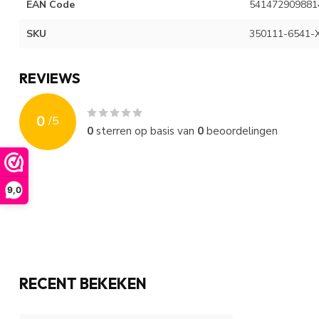
EAN Code
541472909881
SKU
350111-6541-
REVIEWS
0
/
5
0
sterren op basis van
0
beoordelingen
9,0
RECENT BEKEKEN