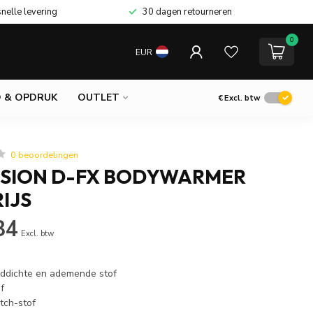
snelle levering
30 dagen retourneren
0
EUR
 & OPDRUK
OUTLET
€
Excl. btw
0 beoordelingen
USION D-FX BODYWARMER
IJS
34
Excl. btw
ddichte en ademende stof
f
tch-stof