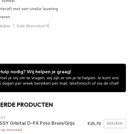
e Winkel
chteraf) met een snelle levering
neren
lijken
Deel dit product
Hulp nodig? Wij helpen je graag!
Voel je vrij om te vragen, wij zijn er om je te helpen. Je kunt ons
6 dagen per week bereiken per mail, telefonisch of via de chat!
EERDE PRODUCTEN
SSY
SY Orbital D-FX Polo Bruin/Grijs
€25,70
BEKIJKEN
t op voorraad