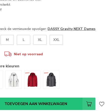
rsterkt
f
Check de vernieuwde opvolger:
DASSY Gravity NEXT Dames
M
L
XL
XXL
Niet op voorraad
ere kleuren
TOEVOEGEN AAN WINKELWAGEN