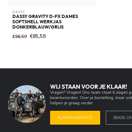
DASSY
DASSY GRAVITY D-FX DAMES
SOFTSHELL WERKJAS
DONKERBLAUW/GRIJS
€85,59
€96,50
WIJ STAAN VOOR JE KLAAR!
Vragen? Vragen! Ons team staat 6 dagen pe
beantwoorden. Over je bestelling, maar ook
helpen je graag verder.
KLANTENSERVICE
BEKIJK O