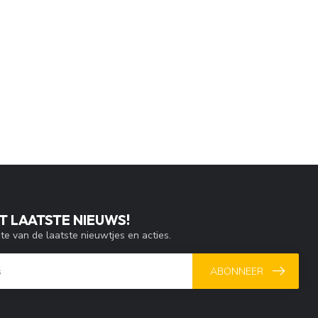
T LAATSTE NIEUWS!
gte van de laatste nieuwtjes en acties.
ABONNEER