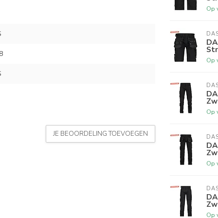
Op 
S
DA
DA
St
8
Op 
S
DA
DA
Zw
Op 
JE BEOORDELING TOEVOEGEN
DA
DA
Zw
Op 
DA
DA
Zw
Op 