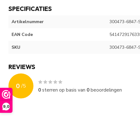
SPECIFICATIES
Artikelnummer
300473-6847-
EAN Code
541472917633
SKU
300473-6847-
REVIEWS
0
/
5
0
sterren op basis van
0
beoordelingen
9,0