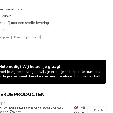
ing
vanaf
€75,00
e Winkel
chteraf) met een snelle levering
neren
lijken
Deel dit product
Hulp nodig? Wij helpen je graag!
Voel je vrij om te vragen, wij zijn er om je te helpen. Je kunt ons
6 dagen per week bereiken per mail, telefonisch of via de chat!
EERDE PRODUCTEN
SSY
€61,40
SSY Axis D-Flex Korte Werkbroek
BEKIJKEN
retch Zwart