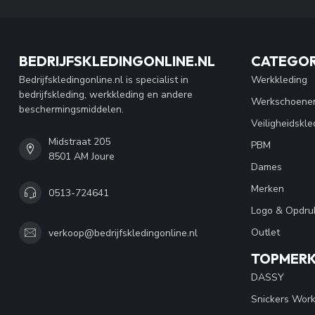
BEDRIJFSKLEDINGONLINE.NL
CATEGOR
Bedrijfskledingonline.nl is specialist in
Werkkleding
bedrijfskleding, werkkleding en andere
Werkschoene
beschermingsmiddelen.
Veiligheidskle
Midstraat 205
PBM
8501 AM Joure
Dames
Merken
0513-724641
Logo & Opdru
Outlet
verkoop@bedrijfskledingonline.nl
TOPMER
DASSY
Snickers Wor