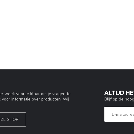
ALTIJD HE
r week voor je klaar om je vragen te
Blijf op de hoo
 voor informatie over producten. Wij
NZE SHOP