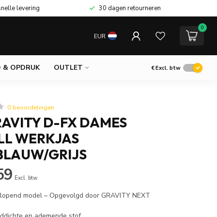
snelle levering
30 dagen retourneren
0
EUR
 & OPDRUK
OUTLET
€
Excl. btw
0 beoordelingen
RAVITY D-FX DAMES
LL WERKJAS
LAUW/GRIJS
59
Excl. btw
uitlopend model – Opgevolgd door GRAVITY NEXT
ddichte en ademende stof