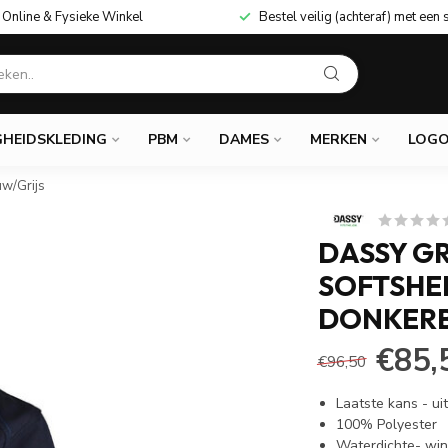
Online & Fysieke Winkel
Bestel veilig (achteraf) met een 
GHEIDSKLEDING
PBM
DAMES
MERKEN
LOGO
w/Grijs
DASSY G
SOFTSHE
DONKERB
€85,
€96,50
Laatste kans - 
100% Polyester
Waterdichte- win