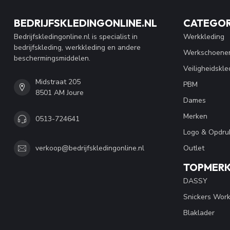
BEDRIJFSKLEDINGONLINE.NL
CATEGOR
Bedrijfskledingonline.nl is specialist in
Werkkleding
bedrijfskleding, werkkleding en andere
Werkschoene
beschermingsmiddelen.
Veiligheidskle
Midstraat 205
PBM
8501 AM Joure
Dames
Merken
0513-724641
Logo & Opdru
Outlet
verkoop@bedrijfskledingonline.nl
TOPMER
DASSY
Snickers Wor
Blaklader