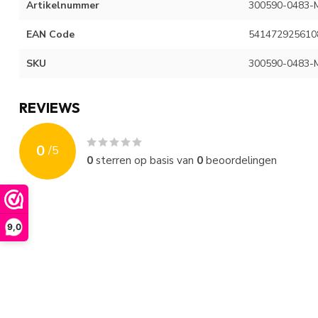
Artikelnummer
300590-0483-
EAN Code
541472925610
SKU
300590-0483-
REVIEWS
0
/
5
0
sterren op basis van
0
beoordelingen
9,0