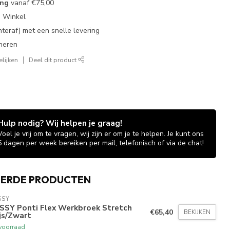
ing
vanaf
€75,00
e Winkel
chteraf) met een snelle levering
neren
lijken
Deel dit product
Hulp nodig? Wij helpen je graag!
Voel je vrij om te vragen, wij zijn er om je te helpen. Je kunt ons
6 dagen per week bereiken per mail, telefonisch of via de chat!
EERDE PRODUCTEN
SSY
SSY Ponti Flex Werkbroek Stretch
€65,40
BEKIJKEN
js/Zwart
voorraad