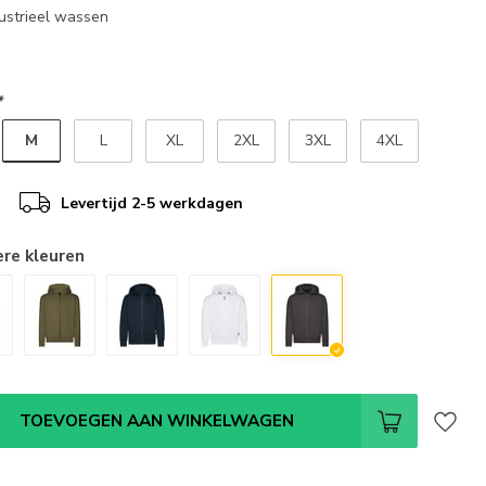
dustrieel wassen
*
M
L
XL
2XL
3XL
4XL
Levertijd 2-5 werkdagen
ere kleuren
TOEVOEGEN AAN WINKELWAGEN