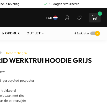
snelle levering
30 dagen retourneren
0
EUR
 & OPDRUK
OUTLET
€
Excl. btw
0 beoordelingen
ID WERKTRUI HOODIE GRIJS
 btw
 gerecycled polyester
h trekkoord
eidszak met rits
an de binnenzijde