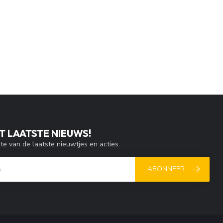
T LAATSTE NIEUWS!
gte van de laatste nieuwtjes en acties.
ABONNEER