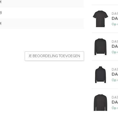
M
8
DA
DAS
M
Op 
DA
DA
Op 
JE BEOORDELING TOEVOEGEN
DA
DA
Op 
DA
DA
Op 