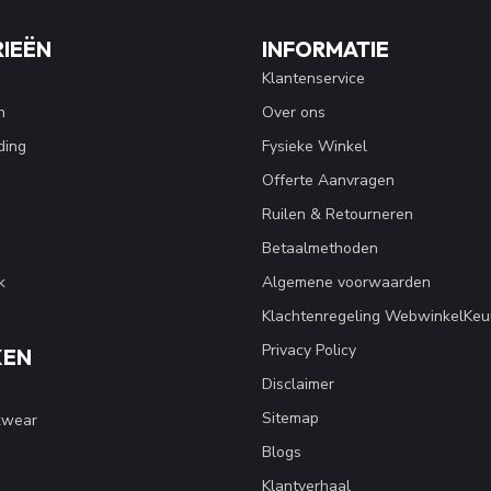
IEËN
INFORMATIE
Klantenservice
n
Over ons
ding
Fysieke Winkel
Offerte Aanvragen
Ruilen & Retourneren
Betaalmethoden
k
Algemene voorwaarden
Klachtenregeling WebwinkelKeu
Privacy Policy
KEN
Disclaimer
Sitemap
kwear
Blogs
Klantverhaal