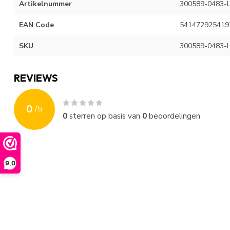
Artikelnummer
300589-0483-
EAN Code
541472925419
SKU
300589-0483-
REVIEWS
0
/
5
0
sterren op basis van
0
beoordelingen
9,0