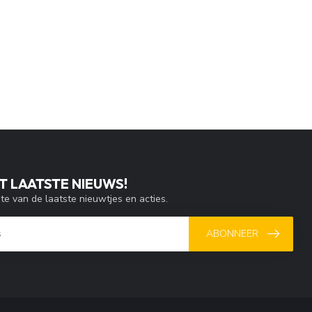
T LAATSTE NIEUWS!
gte van de laatste nieuwtjes en acties.
ABONNEER