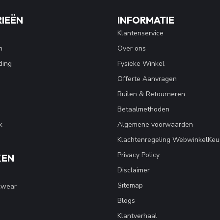
IEËN
INFORMATIE
Klantenservice
n
Over ons
ding
Fysieke Winkel
Offerte Aanvragen
Ruilen & Retourneren
Betaalmethoden
k
Algemene voorwaarden
Klachtenregeling WebwinkelKeu
Privacy Policy
KEN
Disclaimer
Sitemap
kwear
Blogs
Klantverhaal