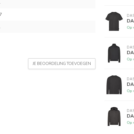
L
7
DA
DAS
L
Op 
DA
DA
Op 
JE BEOORDELING TOEVOEGEN
DA
DA
Op 
DA
DAS
Op 