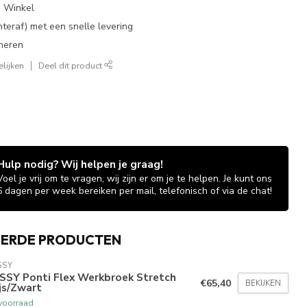
e Winkel
chteraf) met een snelle levering
neren
lijken
Deel dit product
Hulp nodig? Wij helpen je graag!
Voel je vrij om te vragen, wij zijn er om je te helpen. Je kunt ons
6 dagen per week bereiken per mail, telefonisch of via de chat!
EERDE PRODUCTEN
SSY
SSY Ponti Flex Werkbroek Stretch
€65,40
BEKIJKEN
js/Zwart
voorraad