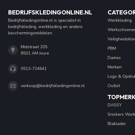
BEDRIJFSKLEDINGONLINE.NL
CATEGOR
Bedrijfskledingonline.nl is specialist in
Werkkleding
bedrijfskleding, werkkleding en andere
Werkschoene
beschermingsmiddelen.
Veiligheidskle
Midstraat 205
PBM
8501 AM Joure
Dames
Merken
0513-724641
Logo & Opdru
Outlet
verkoop@bedrijfskledingonline.nl
TOPMER
DASSY
Snickers Wor
Blaklader