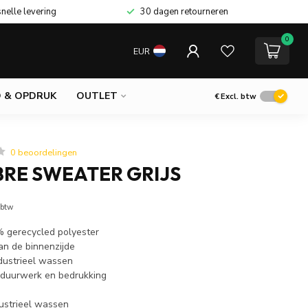
snelle levering
30 dagen retourneren
0
EUR
 & OPDRUK
OUTLET
€
Excl. btw
0 beoordelingen
BRE SWEATER GRIJS
 btw
 gerecycled polyester
an de binnenzijde
ndustrieel wassen
rduurwerk en bedrukking
dustrieel wassen