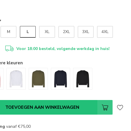
*
L
M
XL
2XL
3XL
4XL
Voor 18:00 besteld, volgende werkdag in huis!
ere kleuren
TOEVOEGEN AAN WINKELWAGEN
ing
vanaf
€75,00