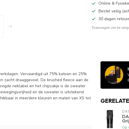
Online & Fysiek
Bestel veilig (a
30 dagen retour
Toevoegen om te verge
werkdagen. Vervaardigd uit 75% katoen en 25%
 en zacht draaggevoel. De brushed fleece aan de
evigde neklabel en het chipzakje is de sweater
bewegingsvrijheid en de sweater is uitstekend
chikbaar in meerdere kleuren en maten van XS tot
GERELAT
DA
DA
Gri
Op 