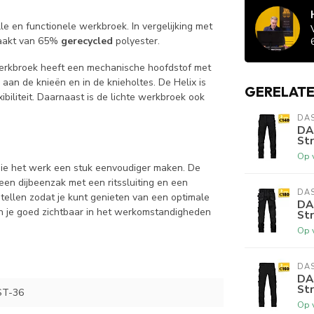
e en functionele werkbroek. In vergelijking met
maakt van 65%
gerecycled
polyester.
werkbroek heeft een mechanische hoofdstof met
, aan de knieën en in de knieholtes. De Helix is
GERELAT
biliteit. Daarnaast is de lichte werkbroek ook
DA
DA
St
Op 
die het werk een stuk eenvoudiger maken. De
een dijbeenzak met een ritssluiting en een
DA
stellen zodat je kunt genieten van een optimale
DA
en je goed zichtbaar in het werkomstandigheden
St
Op 
DA
DA
St
ST-36
Op 