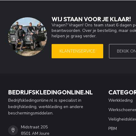
WIJ STAAN VOOR JE KLAAR!
Vragen? Vragen! Ons team staat 6 dagen pe
beantwoorden. Over je bestelling, maar ook
helpen je graag verder.
KLANTENSERVICE
BEKIJK O
BEDRIJFSKLEDINGONLINE.NL
CATEGOR
Bedrijfskledingonline.nl is specialist in
Werkkleding
bedrijfskleding, werkkleding en andere
Werkschoene
beschermingsmiddelen.
Veiligheidskle
Midstraat 205
PBM
8501 AM Joure