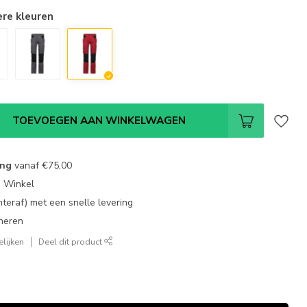
ere kleuren
TOEVOEGEN AAN WINKELWAGEN
ing
vanaf
€75,00
e Winkel
chteraf) met een snelle levering
neren
lijken
Deel dit product