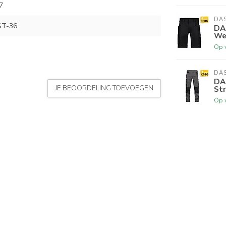
7
DA
ST-36
DA
We
Op 
DA
DA
JE BEOORDELING TOEVOEGEN
Str
Op 