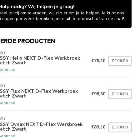
Hulp nodig? Wij helpen je graag!
Voel je vrij om te vragen, wij zijn er om je te helpen. Je kunt ons
6 dagen per week bereiken per mail, telefonisch of via de chat!
EERDE PRODUCTEN
SSY
SSY Helix NEXT D-Flex Werkbroek
€76,10
BEKIJKEN
retch Zwart
voorraad
SSY
SSY Flux NEXT D-Flex Werkbroek
€98,50
BEKIJKEN
retch Zwart
voorraad
SSY
SSY Dynax NEXT D-Flex Werkbroek
€89,10
BEKIJKEN
retch Zwart
voorraad