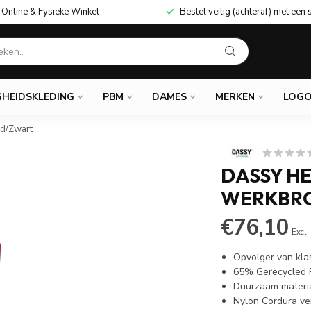
Online & Fysieke Winkel
Bestel veilig (achteraf) met een 
GHEIDSKLEDING
PBM
DAMES
MERKEN
LOGO
d/Zwart
DASSY HE
WERKBRO
€76,10
Excl.
Opvolger van kla
65% Gerecycled 
Duurzaam materi
Nylon Cordura ve