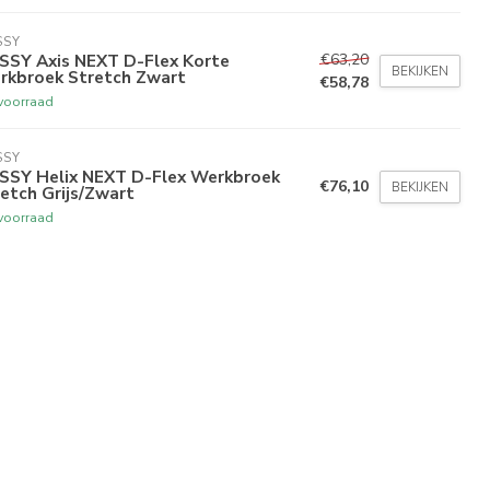
SSY
€63,20
SSY Axis NEXT D-Flex Korte
BEKIJKEN
rkbroek Stretch Zwart
€58,78
voorraad
SSY
SSY Helix NEXT D-Flex Werkbroek
€76,10
BEKIJKEN
etch Grijs/Zwart
voorraad