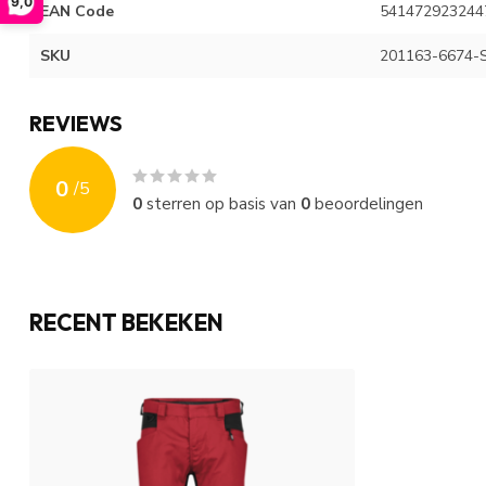
9,0
EAN Code
541472923244
SKU
201163-6674-
REVIEWS
0
/
5
0
sterren op basis van
0
beoordelingen
RECENT BEKEKEN