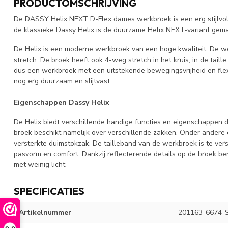
PRODUCTOMSCHRIJVING
De DASSY Helix NEXT D-Flex dames werkbroek is een erg stijlvoll
de klassieke Dassy Helix is de duurzame Helix NEXT-variant ge
De Helix is een moderne werkbroek van een hoge kwaliteit. De 
stretch. De broek heeft ook 4-weg stretch in het kruis, in de taille
dus een werkbroek met een uitstekende bewegingsvrijheid en flexi
nog erg duurzaam en slijtvast.
Eigenschappen Dassy Helix
De Helix biedt verschillende handige functies en eigenschappen 
broek beschikt namelijk over verschillende zakken. Onder andere 
versterkte duimstokzak. De tailleband van de werkbroek is te ver
pasvorm en comfort. Dankzij reflecterende details op de broek b
met weinig licht.
SPECIFICATIES
Artikelnummer
201163-6674-