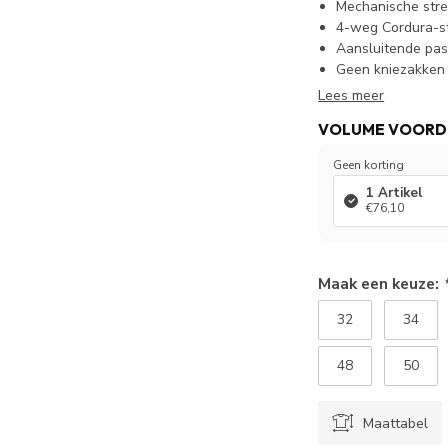
Mechanische stre
4-weg Cordura-str
Aansluitende pa
Geen kniezakken
Lees meer
VOLUME VOORD
Geen korting
1 Artikel
€76,10
Maak een keuze:
32
34
48
50
Maattabel