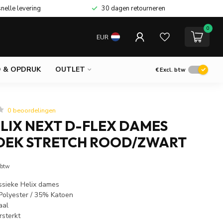
snelle levering
30 dagen retourneren
0
EUR
 & OPDRUK
OUTLET
€
Excl. btw
0 beoordelingen
LIX NEXT D-FLEX DAMES
EK STRETCH ROOD/ZWART
 btw
ssieke Helix dames
Polyester / 35% Katoen
aal
rsterkt