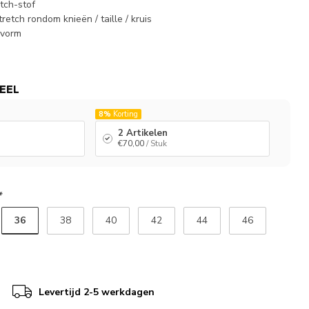
tch-stof
etch rondom knieën / taille / kruis
svorm
EEL
8%
Korting
2 Artikelen
€70,00
/ Stuk
*
36
38
40
42
44
46
Levertijd 2-5 werkdagen