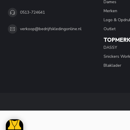
Dames
Merken
0513-724641
Logo & Opdru
Outlet
verkoop@bedrijfskledingonline.nl
TOPMER
DASSY
Snickers Wor
Blaklader