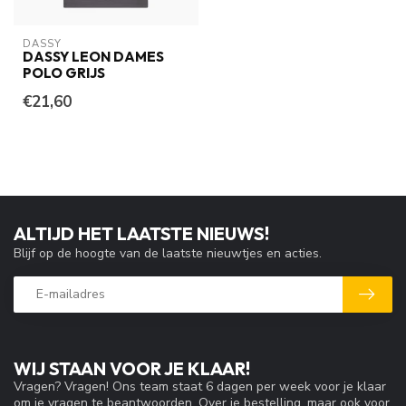
DASSY
DASSY LEON DAMES
POLO GRIJS
€21,60
ALTIJD HET LAATSTE NIEUWS!
Blijf op de hoogte van de laatste nieuwtjes en acties.
WIJ STAAN VOOR JE KLAAR!
Vragen? Vragen! Ons team staat 6 dagen per week voor je klaar
om je vragen te beantwoorden. Over je bestelling, maar ook voor