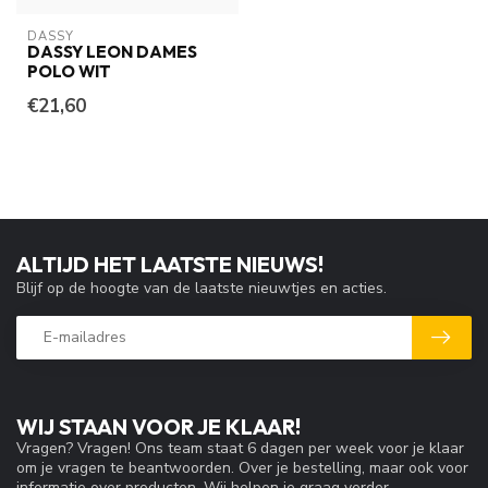
DASSY
DASSY LEON DAMES
POLO WIT
€21,60
ALTIJD HET LAATSTE NIEUWS!
Blijf op de hoogte van de laatste nieuwtjes en acties.
WIJ STAAN VOOR JE KLAAR!
Vragen? Vragen! Ons team staat 6 dagen per week voor je klaar
om je vragen te beantwoorden. Over je bestelling, maar ook voor
informatie over producten. Wij helpen je graag verder.