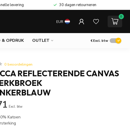
snelle levering
30 dagen retourneren
0
EUR
 & OPDRUK
OUTLET
€
Excl. btw
0 beoordelingen
UCCA REFLECTERENDE CANVAS
ERKBROEK
ONKERBLAUW
71
Excl. btw
 40% Katoen
rsterking