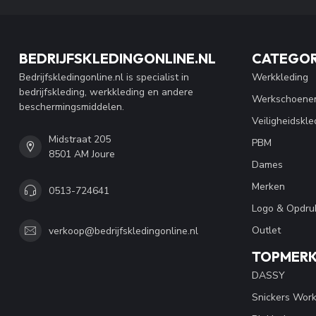
BEDRIJFSKLEDINGONLINE.NL
CATEGOR
Bedrijfskledingonline.nl is specialist in
Werkkleding
bedrijfskleding, werkkleding en andere
Werkschoene
beschermingsmiddelen.
Veiligheidskle
Midstraat 205
PBM
8501 AM Joure
Dames
Merken
0513-724641
Logo & Opdru
Outlet
verkoop@bedrijfskledingonline.nl
TOPMER
DASSY
Snickers Wor