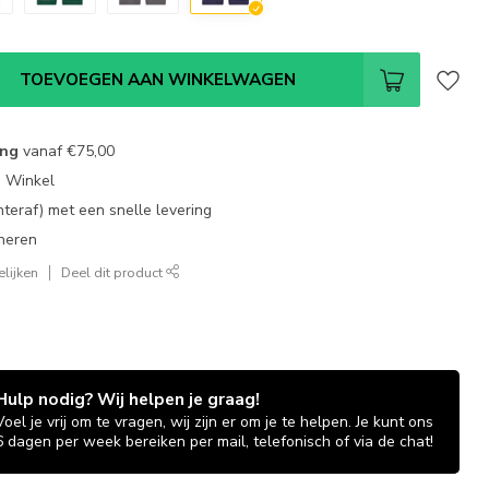
TOEVOEGEN AAN WINKELWAGEN
ing
vanaf
€75,00
e Winkel
chteraf) met een snelle levering
neren
lijken
Deel dit product
Hulp nodig? Wij helpen je graag!
Voel je vrij om te vragen, wij zijn er om je te helpen. Je kunt ons
6 dagen per week bereiken per mail, telefonisch of via de chat!