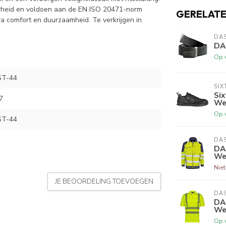
rheid en voldoen aan de EN ISO 20471-norm
GERELAT
tra comfort en duurzaamheid. Te verkrijgen in
DA
DA
Op 
ST-44
SIX
Si
7
We
Op 
ST-44
DA
DA
We
Nie
JE BEOORDELING TOEVOEGEN
DA
DA
We
Op 