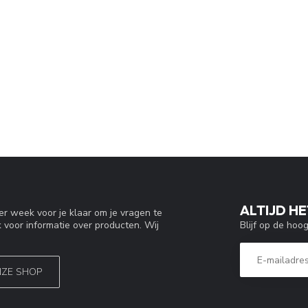
ALTIJD HE
r week voor je klaar om je vragen te
Blijf op de hoo
 voor informatie over producten. Wij
NZE SHOP