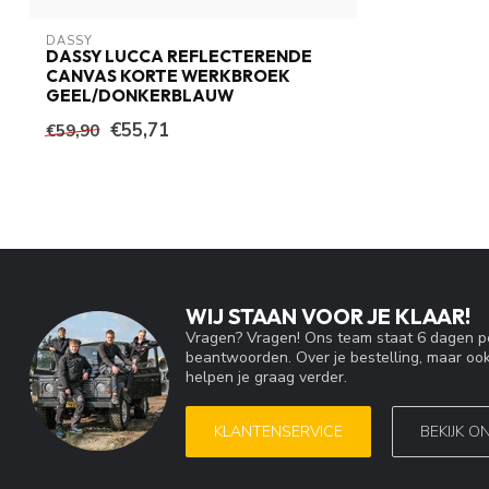
DASSY
DASSY LUCCA REFLECTERENDE
CANVAS KORTE WERKBROEK
GEEL/DONKERBLAUW
€55,71
€59,90
WIJ STAAN VOOR JE KLAAR!
Vragen? Vragen! Ons team staat 6 dagen pe
beantwoorden. Over je bestelling, maar ook
helpen je graag verder.
KLANTENSERVICE
BEKIJK O