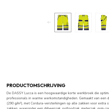
PRODUCTOMSCHRIJVING
De DASSY Lucca is een hoogwaardige korte werkbroek die optimale
professionals in warme werkomstandigheden. Gemaakt van een 
(290 g/m²), met Cordura-versterkingen op alle zakken voor extra sl
zakken, waaronder een dijbeenzak, potloodzak, meterzak, gsm-zak 