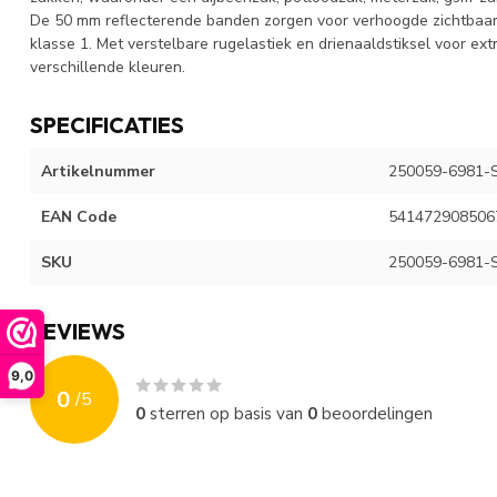
De 50 mm reflecterende banden zorgen voor verhoogde zichtbaa
klasse 1. Met verstelbare rugelastiek en drienaaldstiksel voor ex
verschillende kleuren.
SPECIFICATIES
Artikelnummer
250059-6981-
EAN Code
541472908506
SKU
250059-6981-
REVIEWS
9,0
0
/
5
0
sterren op basis van
0
beoordelingen