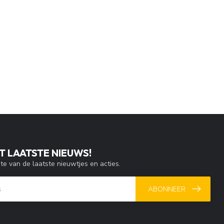
T LAATSTE NIEUWS!
gte van de laatste nieuwtjes en acties.
ABONNEER