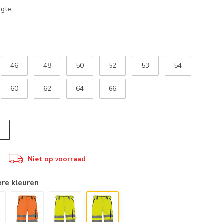
ogte
46
48
50
52
53
54
60
62
64
66
6
Niet op voorraad
ere kleuren