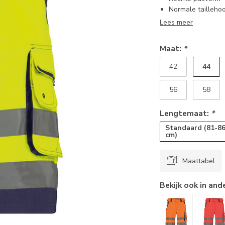
Normale tailleho
Lees meer
Maat:
*
44
42
56
58
Lengtemaat:
*
Standaard (81-8
cm)
Maattabel
Bekijk ook in and