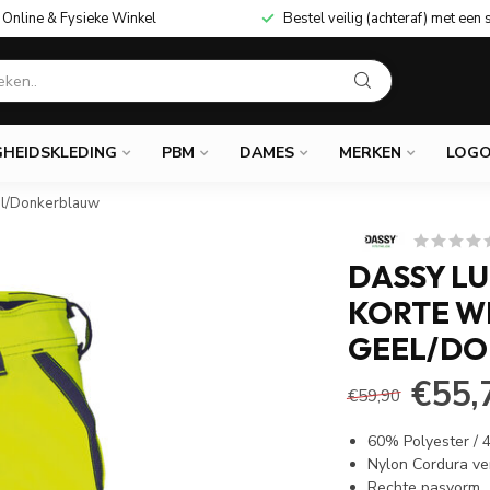
Online & Fysieke Winkel
Bestel veilig (achteraf) met een 
GHEIDSKLEDING
PBM
DAMES
MERKEN
LOGO
el/Donkerblauw
DASSY L
KORTE W
GEEL/D
€55,
€59,90
60% Polyester /
Nylon Cordura ve
Rechte pasvorm