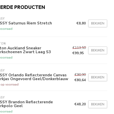
EERDE PRODUCTEN
SSY
SSY Saturnus Riem Stretch
€8,80
BEKIJKEN
voorraad
TON
€113,50
xton Auckland Sneaker
BEKIJKEN
rkschoenen Zwart Laag S3
€99,95
voorraad
SSY
€90,90
SSY Orlando Reflecterende Canvas
BEKIJKEN
rkjas Ongevoerd Geel/Donkerblauw
€80,64
t op voorraad
SSY
SSY Brandon Reflecterende
€48,20
BEKIJKEN
rkpolo Geel
voorraad