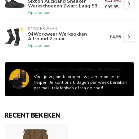
€113,50
Sixton Auckland Sneaker
Werkschoenen Zwart Laag S3
€99,95
Op voorraad
94WORKWEAR
94Workwear Werksokken
€4,95
Allround 2-paar
Op voorraad
HULP NODIG? WIJ HELPEN JE GRAAG!
Voel je vrij om te vragen, wij zijn er om je te
helpen. Je kunt ons 6 dagen per week bereiken
per mail, telefonisch of via de chat!
RECENT BEKEKEN