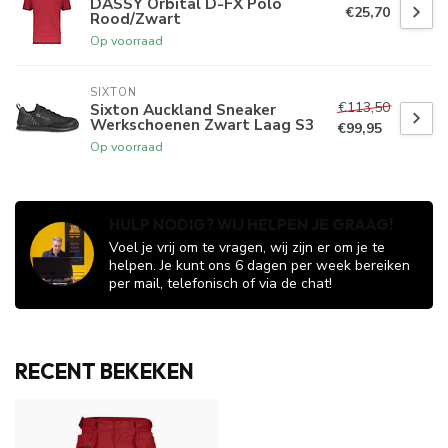
DASSY Orbital D-FX Polo
€25,70
Rood/Zwart
Op voorraad
SIXTON
€113,50
Sixton Auckland Sneaker
Werkschoenen Zwart Laag S3
€99,95
Op voorraad
HULP NODIG? WIJ HELPEN JE GRAAG!
Voel je vrij om te vragen, wij zijn er om je te
helpen. Je kunt ons 6 dagen per week bereiken
per mail, telefonisch of via de chat!
RECENT BEKEKEN