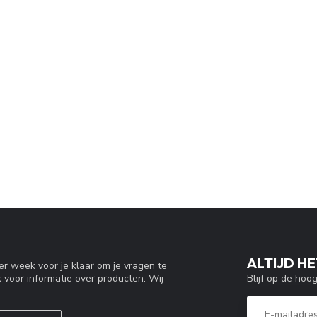
ALTIJD HE
r week voor je klaar om je vragen te
Blijf op de hoo
 voor informatie over producten. Wij