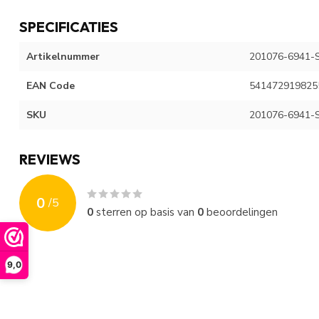
SPECIFICATIES
Artikelnummer
201076-6941-
EAN Code
541472919825
SKU
201076-6941-
REVIEWS
0
/
5
0
sterren op basis van
0
beoordelingen
9,0