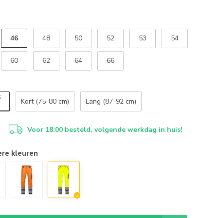
46
48
50
52
53
54
60
62
64
66
6
Kort (75-80 cm)
Lang (87-92 cm)
Voor 18:00 besteld, volgende werkdag in huis!
ere kleuren