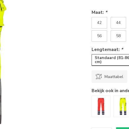
Maat:
*
42
44
56
58
Lengtemaat:
*
Standaard (81-8
cm)
Maattabel
Bekijk ook in and