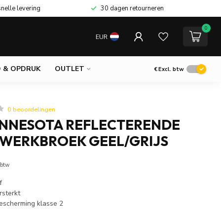
snelle levering
30 dagen retourneren
0
EUR
 & OPDRUK
OUTLET
€
Excl. btw
0 beoordelingen
INNESOTA REFLECTERENDE
 WERKBROEK GEEL/GRIJS
 btw
f
rsterkt
bescherming klasse 2