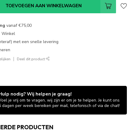
TOEVOEGEN AAN WINKELWAGEN
ing
vanaf
€75,00
e Winkel
chteraf) met een snelle levering
neren
lijken
Deel dit product
Hulp nodig? Wij helpen je graag!
Voel je vrij om te vragen, wij zijn er om je te helpen. Je kunt ons
6 dagen per week bereiken per mail, telefonisch of via de chat!
EERDE PRODUCTEN