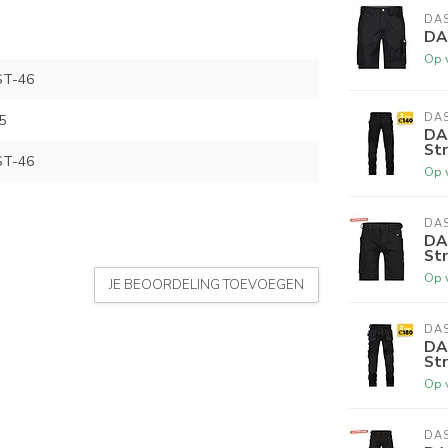
DA
DA
Op 
ST-46
DA
5
DA
St
ST-46
Op 
DA
DA
St
Op 
JE BEOORDELING TOEVOEGEN
DA
DA
St
Op 
DA