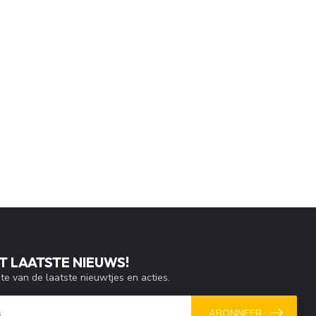
T LAATSTE NIEUWS!
gte van de laatste nieuwtjes en acties.
ABONNEER