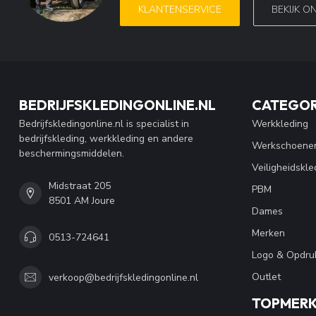
KLANTENSERVICE
BEKIJK O
BEDRIJFSKLEDINGONLINE.NL
CATEGOR
Bedrijfskledingonline.nl is specialist in
Werkkleding
bedrijfskleding, werkkleding en andere
Werkschoene
beschermingsmiddelen.
Veiligheidskle
Midstraat 205
PBM
8501 AM Joure
Dames
Merken
0513-724641
Logo & Opdru
Outlet
verkoop@bedrijfskledingonline.nl
TOPMER