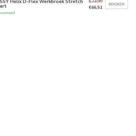
€73,90
SSY Helix D-Flex Werkbroek Stretch
BEKIJKEN
art
€66,51
voorraad