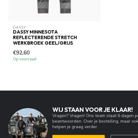
DASSY
DASSY MINNESOTA
REFLECTERENDE STRETCH
WERKBROEK GEEL/GRIJS
€92,60
Op voorraad
WIJ STAAN VOOR JE KLAAR!
Vragen? Vragen! Ons team staat 6 dagen pe
beantwoorden. Over je bestelling, maar ook
helpen je graag verder.