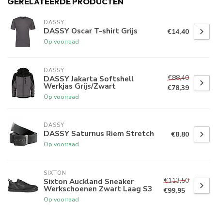
GERELATEERDE PRODUCTEN
DASSY
DASSY Oscar T-shirt Grijs
€14,40
Op voorraad
DASSY
€88,40
DASSY Jakarta Softshell
Werkjas Grijs/Zwart
€78,39
Op voorraad
DASSY
DASSY Saturnus Riem Stretch
€8,80
Op voorraad
SIXTON
€113,50
Sixton Auckland Sneaker
Werkschoenen Zwart Laag S3
€99,95
Op voorraad