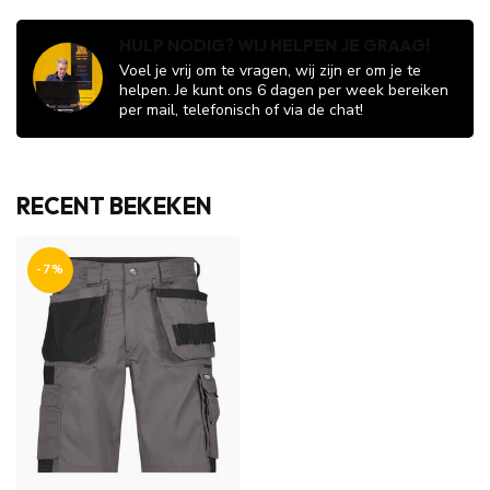
HULP NODIG? WIJ HELPEN JE GRAAG!
Voel je vrij om te vragen, wij zijn er om je te
helpen. Je kunt ons 6 dagen per week bereiken
per mail, telefonisch of via de chat!
RECENT BEKEKEN
-7%