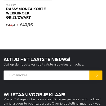
DASSY
DASSY MONZA KORTE
WERKBROEK
GRIJS/ZWART
€40,36
€43,40
ALTIJD HET LAATSTE NIEUWS!
Blijf op de hoogte van de laatste nieuwtjes en acties.
WIJ STAAN VOOR JE KLAAR!
Vragen? Vragen! Ons team staat 6 dagen per week voor je klaar
om je vragen te beantwoorden. Over je bestelling, maar ook voor