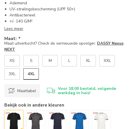
Ademend
UV-stralingsbescherming (UPF 50+)
Antibacterieel
+/- 140 G/M²
Lees meer
Maat:
*
Maat uitverkocht? Check de vernieuwde opvolger:
DASSY Nexus
NEXT
XS
S
M
L
XL
XXL
4XL
3XL
Voor 18:00 besteld, volgende
Maattabel
werkdag in huis!
Bekijk ook in andere kleuren