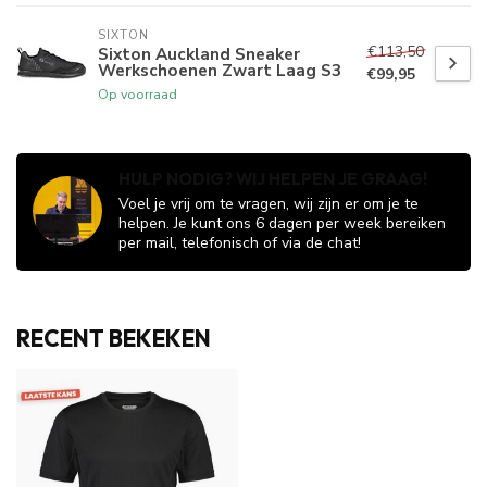
SIXTON
€113,50
Sixton Auckland Sneaker
Werkschoenen Zwart Laag S3
€99,95
Op voorraad
HULP NODIG? WIJ HELPEN JE GRAAG!
Voel je vrij om te vragen, wij zijn er om je te
helpen. Je kunt ons 6 dagen per week bereiken
per mail, telefonisch of via de chat!
RECENT BEKEKEN