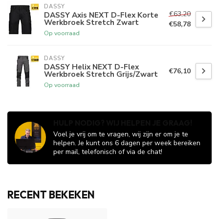
DASSY
€63,20
DASSY Axis NEXT D-Flex Korte
Werkbroek Stretch Zwart
€58,78
Op voorraad
DASSY
DASSY Helix NEXT D-Flex
€76,10
Werkbroek Stretch Grijs/Zwart
Op voorraad
HULP NODIG? WIJ HELPEN JE GRAAG!
Voel je vrij om te vragen, wij zijn er om je te
helpen. Je kunt ons 6 dagen per week bereiken
per mail, telefonisch of via de chat!
RECENT BEKEKEN