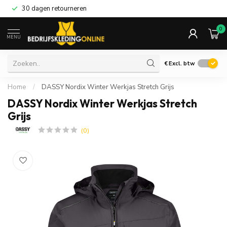
30 dagen retourneren
0
MENU
€
Excl. btw
Home
/
DASSY Nordix Winter Werkjas Stretch Grijs
DASSY Nordix Winter Werkjas Stretch
Grijs
(0)