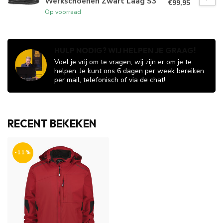
Werkschoenen Zwart Laag S3
€99,95
Op voorraad
HULP NODIG? WIJ HELPEN JE GRAAG!
Voel je vrij om te vragen, wij zijn er om je te
helpen. Je kunt ons 6 dagen per week bereiken
per mail, telefonisch of via de chat!
RECENT BEKEKEN
-11%