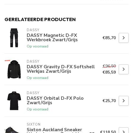
GERELATEERDE PRODUCTEN
DASSY
DASSY Magnetic D-FX
€85,70
Werkbroek Zwart/Grijs
Op voorraad
DASSY
€96,50
DASSY Gravity D-FX Softshell
Werkjas Zwart/Grijs
€85,59
Op voorraad
DASSY
DASSY Orbital D-FX Polo
€25,70
Zwart/Grijs
Op voorraad
SIXTON
Sixton Auckland Sneaker
€118,50