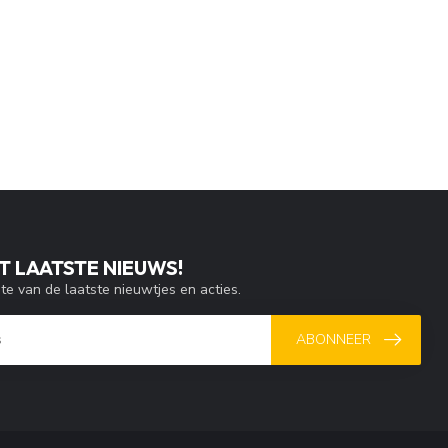
T LAATSTE NIEUWS!
gte van de laatste nieuwtjes en acties.
ABONNEER