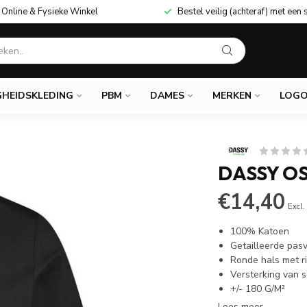
Online & Fysieke Winkel
Bestel veilig (achteraf) met een 
GHEIDSKLEDING
PBM
DAMES
MERKEN
LOGO
DASSY O
€14,40
Excl.
100% Katoen
Getailleerde pas
Ronde hals met r
Versterking van 
+/- 180 G/M²
Lees meer