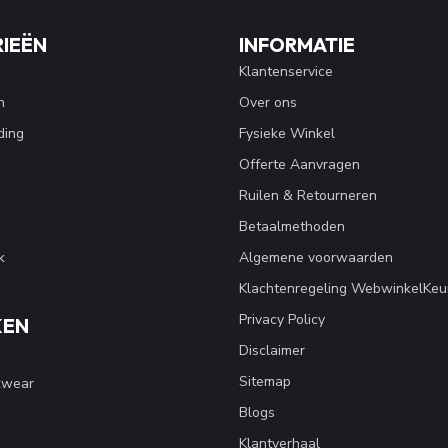
IEËN
INFORMATIE
Klantenservice
n
Over ons
ding
Fysieke Winkel
Offerte Aanvragen
Ruilen & Retourneren
Betaalmethoden
k
Algemene voorwaarden
Klachtenregeling WebwinkelKeu
Privacy Policy
KEN
Disclaimer
Sitemap
kwear
Blogs
Klantverhaal