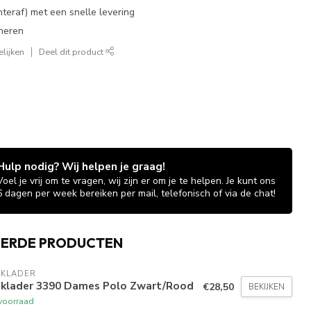
chteraf) met een snelle levering
neren
lijken
Deel dit product
Hulp nodig? Wij helpen je graag!
Voel je vrij om te vragen, wij zijn er om je te helpen. Je kunt ons
6 dagen per week bereiken per mail, telefonisch of via de chat!
EERDE PRODUCTEN
AKLADER
aklader 3390 Dames Polo Zwart/Rood
€28,50
BEKIJKEN
voorraad