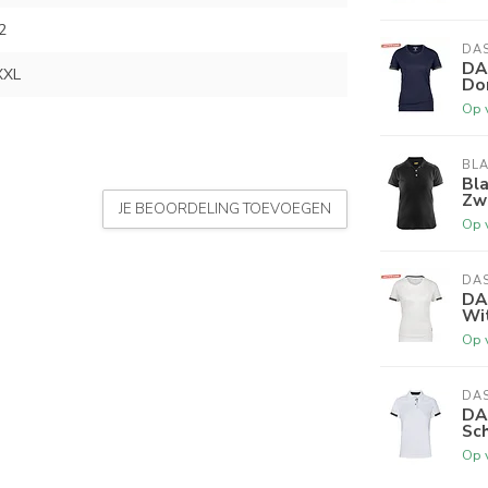
2
DA
DA
XXL
Do
Op 
BL
Bl
Zw
JE BEOORDELING TOEVOEGEN
Op 
DA
DA
Wit
Op 
DA
DA
Sch
Op 