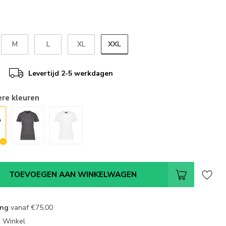
XXL
M
L
XL
Levertijd 2-5 werkdagen
ere kleuren
TOEVOEGEN AAN WINKELWAGEN
ing
vanaf
€75,00
e Winkel