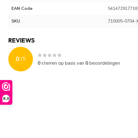
EAN Code
541472917718
SKU
710005-0704-
REVIEWS
0
/
5
0
sterren op basis van
0
beoordelingen
9,0