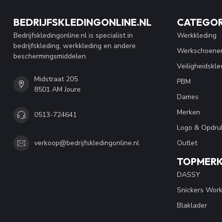
BEDRIJFSKLEDINGONLINE.NL
CATEGOR
Bedrijfskledingonline.nl is specialist in
Werkkleding
bedrijfskleding, werkkleding en andere
Werkschoene
beschermingsmiddelen.
Veiligheidskle
Midstraat 205
PBM
8501 AM Joure
Dames
Merken
0513-724641
Logo & Opdru
Outlet
verkoop@bedrijfskledingonline.nl
TOPMER
DASSY
Snickers Wor
Blaklader