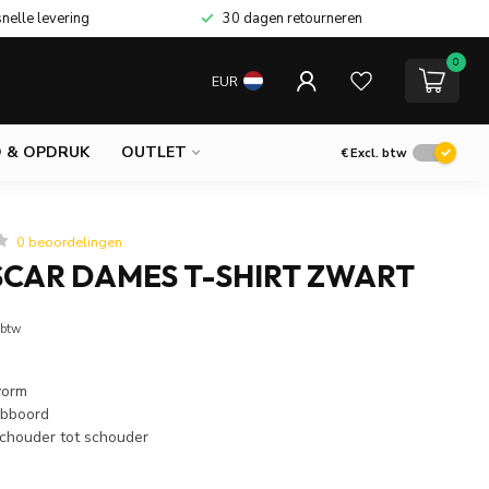
snelle levering
30 dagen retourneren
0
EUR
 & OPDRUK
OUTLET
€
Excl. btw
0 beoordelingen
SCAR DAMES T-SHIRT ZWART
 btw
vorm
ibboord
schouder tot schouder