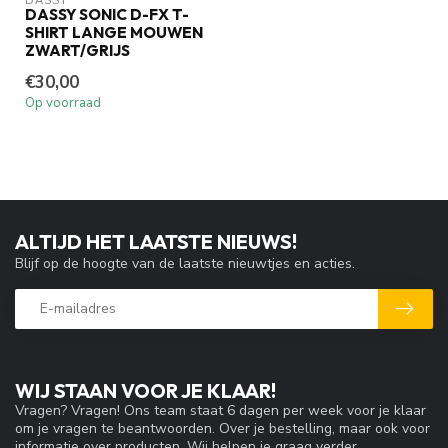
DASSY
DASSY SONIC D-FX T-
SHIRT LANGE MOUWEN
ZWART/GRIJS
€30,00
Op voorraad
ALTIJD HET LAATSTE NIEUWS!
Blijf op de hoogte van de laatste nieuwtjes en acties.
WIJ STAAN VOOR JE KLAAR!
Vragen? Vragen! Ons team staat 6 dagen per week voor je klaar
om je vragen te beantwoorden. Over je bestelling, maar ook voor
informatie over producten. Wij helpen je graag verder.