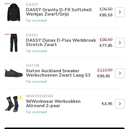
DASSY
€96,50
DASSY Gravity D-FX Softshell
Werkjas Zwart/Grijs
€85,59
Op voorraad
DASSY
€86,50
DASSY Dynax D-Flex Werkbroek
Stretch Zwart
€77,85
Op voorraad
SIXTON
€113,50
Sixton Auckland Sneaker
Werkschoenen Zwart Laag S3
€99,95
Op voorraad
94WORKWEAR
94Workwear Werksokken
€4,95
Allround 2-paar
Op voorraad