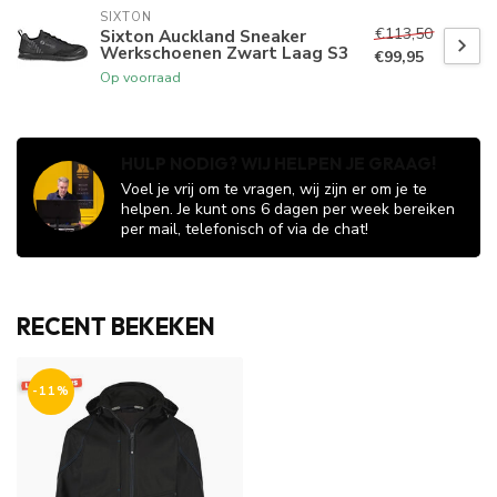
SIXTON
€113,50
Sixton Auckland Sneaker
Werkschoenen Zwart Laag S3
€99,95
Op voorraad
HULP NODIG? WIJ HELPEN JE GRAAG!
Voel je vrij om te vragen, wij zijn er om je te
helpen. Je kunt ons 6 dagen per week bereiken
per mail, telefonisch of via de chat!
RECENT BEKEKEN
-11%